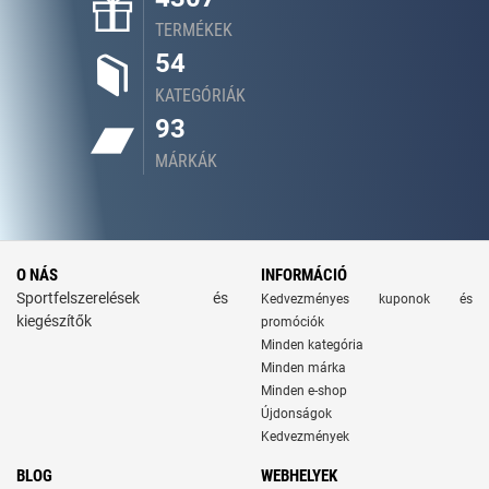
TERMÉKEK
54
KATEGÓRIÁK
93
MÁRKÁK
O NÁS
INFORMÁCIÓ
Sportfelszerelések és
Kedvezményes kuponok és
kiegészítők
promóciók
Minden kategória
Minden márka
Minden e-shop
Újdonságok
Kedvezmények
BLOG
WEBHELYEK