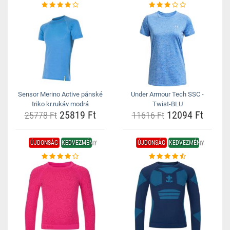
Sensor Merino Active pánské
Under Armour Tech SSC -
triko kr.rukáv modrá
Twist-BLU
25819 Ft
12094 Ft
25778 Ft
11616 Ft
ÚJDONSÁG
KEDVEZMÉNY
ÚJDONSÁG
KEDVEZMÉNY