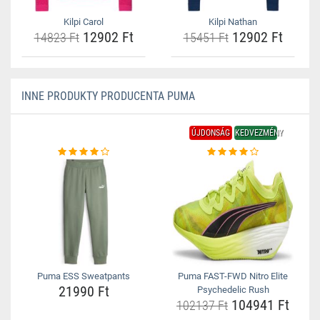
Kilpi Carol
Kilpi Nathan
12902 Ft
12902 Ft
14823 Ft
15451 Ft
INNE PRODUKTY PRODUCENTA PUMA
ÚJDONSÁG
KEDVEZMÉNY
Puma ESS Sweatpants
Puma FAST-FWD Nitro Elite
21990 Ft
Psychedelic Rush
104941 Ft
102137 Ft