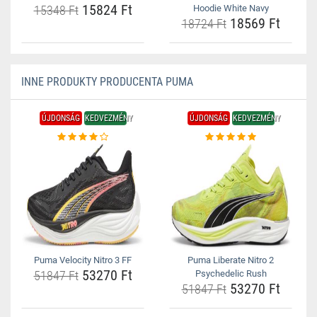
15824 Ft
15348 Ft
Hoodie White Navy
18569 Ft
18724 Ft
INNE PRODUKTY PRODUCENTA PUMA
ÚJDONSÁG
KEDVEZMÉNY
ÚJDONSÁG
KEDVEZMÉNY
Puma Velocity Nitro 3 FF
Puma Liberate Nitro 2
53270 Ft
51847 Ft
Psychedelic Rush
53270 Ft
51847 Ft