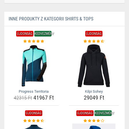
INNE PRODUKTY Z KATEGORII SHIRTS & TOPS
ÚJDONSÁG
KEDVEZMÉNY
ÚJDONSÁG
Progress Territoria
Kilpi Sohey
41967 Ft
29049 Ft
42315 Ft
ÚJDONSÁG
ÚJDONSÁG
KEDVEZMÉNY