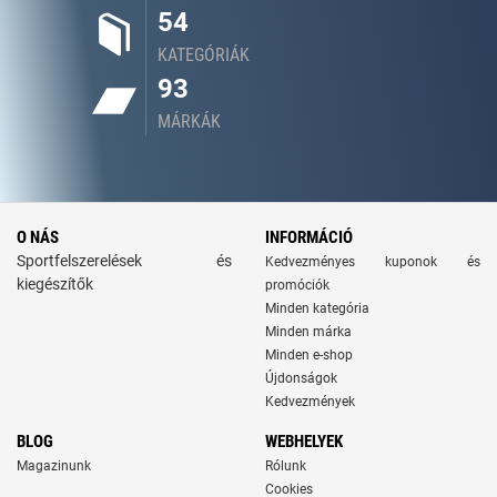
54
KATEGÓRIÁK
93
MÁRKÁK
O NÁS
INFORMÁCIÓ
Sportfelszerelések és
Kedvezményes kuponok és
kiegészítők
promóciók
Minden kategória
Minden márka
Minden e-shop
Újdonságok
Kedvezmények
BLOG
WEBHELYEK
Magazinunk
Rólunk
Cookies