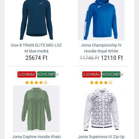
Inov-8 TRAIN ELITE MID LSZ
Joma Championship IV
M blue modrá
Hoodie Royal White
25674 Ft
12110 Ft
11746 Ft
ÚJDONSÁG
KEDVEZMÉNY
ÚJDONSÁG
KEDVEZMÉNY
Joma Daphne Hoodie Khaki
Joma Supernova III Zip-Up