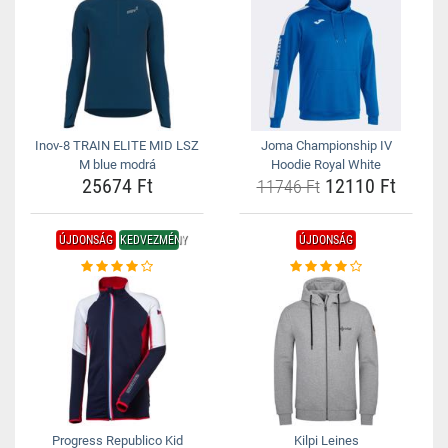
Inov-8 TRAIN ELITE MID LSZ
Joma Championship IV
M blue modrá
Hoodie Royal White
25674 Ft
12110 Ft
11746 Ft
ÚJDONSÁG
KEDVEZMÉNY
ÚJDONSÁG
Progress Republico Kid
Kilpi Leines