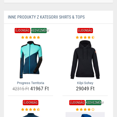
INNE PRODUKTY Z KATEGORII SHIRTS & TOPS
ÚJDONSÁG
KEDVEZMÉNY
ÚJDONSÁG
Progress Territoria
Kilpi Sohey
41967 Ft
29049 Ft
42315 Ft
ÚJDONSÁG
ÚJDONSÁG
KEDVEZMÉNY