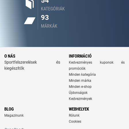
54
KATEGÓRIÁK
93
MÁRKÁK
O NÁS
INFORMÁCIÓ
Sportfelszerelések és
Kedvezményes kuponok és
kiegészítők
promóciók
Minden kategória
Minden márka
Minden e-shop
Újdonságok
Kedvezmények
BLOG
WEBHELYEK
Magazinunk
Rólunk
Cookies