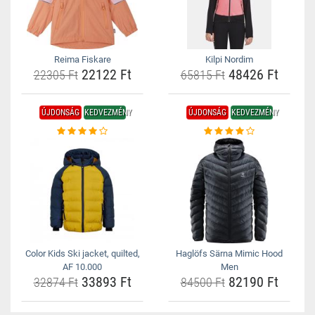
Reima Fiskare
Kilpi Nordim
22122 Ft
48426 Ft
22305 Ft
65815 Ft
ÚJDONSÁG
KEDVEZMÉNY
ÚJDONSÁG
KEDVEZMÉNY
Color Kids Ski jacket, quilted,
Haglöfs Särna Mimic Hood
AF 10.000
Men
33893 Ft
82190 Ft
32874 Ft
84500 Ft