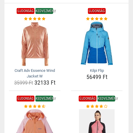
ÚJDONSÁG
KEDVEZMÉNY
ÚJDONSÁG
Craft Adv Essence Wind
Kilpi Flip
56499 Ft
Jacket W
32133 Ft
35999 Ft
ÚJDONSÁG
KEDVEZMÉNY
ÚJDONSÁG
KEDVEZMÉNY