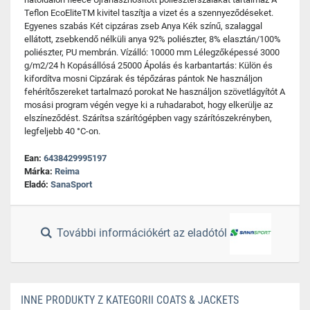
Teflon EcoEliteTM kivitel taszítja a vizet és a szennyeződéseket.
Egyenes szabás Két cipzáras zseb Anya Kék színű, szalaggal
ellátott, zsebkendő nélküli anya 92% poliészter, 8% elasztán/100%
poliészter, PU membrán. Vízálló: 10000 mm Lélegzőképessé 3000
g/m2/24 h Kopásállósá 25000 Ápolás és karbantartás: Külön és
kifordítva mosni Cipzárak és tépőzáras pántok Ne használjon
fehérítőszereket tartalmazó porokat Ne használjon szövetlágyítót A
mosási program végén vegye ki a ruhadarabot, hogy elkerülje az
elszíneződést. Szárítsa szárítógépben vagy szárítószekrényben,
legfeljebb 40 °C-on.
Ean:
6438429995197
Márka:
Reima
Eladó:
SanaSport
További információkért az eladótól
INNE PRODUKTY Z KATEGORII COATS & JACKETS