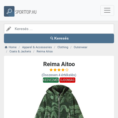
SPORTTOP.HU
Keresés
Home
Apparel & Accessories
Clothing
Outerwear
Coats & Jackets
Reima Aitoo
Reima Aitoo
(Összesen
4
értékelés)
KEDVEZMÉNY
ÚJDONSÁG