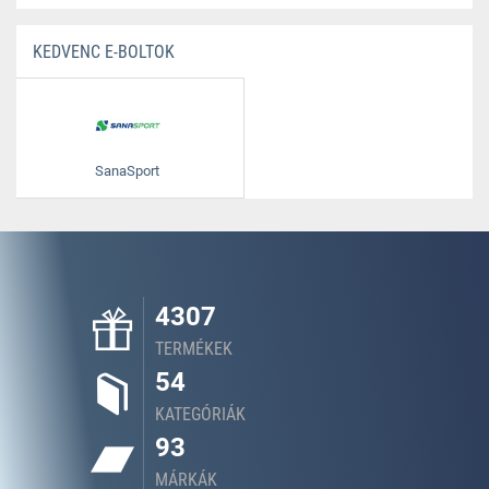
KEDVENC E-BOLTOK
SanaSport
4307
TERMÉKEK
54
KATEGÓRIÁK
93
MÁRKÁK