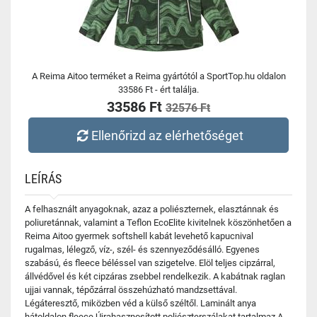
A Reima Aitoo terméket a Reima gyártótól a SportTop.hu oldalon
33586 Ft - ért találja.
33586 Ft
32576 Ft
Ellenőrizd az elérhetőséget
LEÍRÁS
A felhasznált anyagoknak, azaz a poliészternek, elasztánnak és
poliuretánnak, valamint a Teflon EcoElite kivitelnek köszönhetően a
Reima Aitoo gyermek softshell kabát levehető kapucnival
rugalmas, lélegző, víz-, szél- és szennyeződésálló. Egyenes
szabású, és fleece béléssel van szigetelve. Elöl teljes cipzárral,
állvédővel és két cipzáras zsebbel rendelkezik. A kabátnak raglan
ujjai vannak, tépőzárral összehúzható mandzsettával.
Légáteresztő, miközben véd a külső széltől. Laminált anya
hátoldalon fleece Újrahasznosított poliészterszálakat tartalmaz A