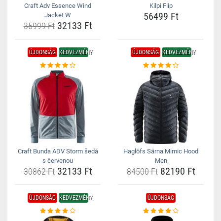
Craft Adv Essence Wind
Kilpi Flip
56499 Ft
Jacket W
32133 Ft
35999 Ft
ÚJDONSÁG
KEDVEZMÉNY
ÚJDONSÁG
KEDVEZMÉNY
Craft Bunda ADV Storm šedá
Haglöfs Särna Mimic Hood
s červenou
Men
32133 Ft
82190 Ft
30862 Ft
84500 Ft
ÚJDONSÁG
KEDVEZMÉNY
ÚJDONSÁG