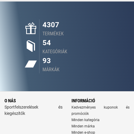
4307
TERMÉKEK
54
KATEGÓRIÁK
93
MÁRKÁK
O NÁS
INFORMÁCIÓ
Sportfelszerelések és
Kedvezményes kuponok és
kiegészítők
promóciók
Minden kategória
Minden márka
Minden e-shop