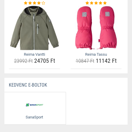
Reima Vantti
Reima Tassu
24705 Ft
11142 Ft
23992 Ft
10847 Ft
KEDVENC E-BOLTOK
SanaSport