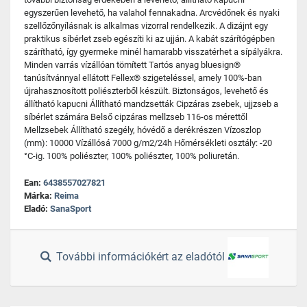
egyszerűen levehető, ha valahol fennakadna. Arcvédőnek és nyaki
szellőzőnyílásnak is alkalmas vizorral rendelkezik. A dizájnt egy
praktikus síbérlet zseb egészíti ki az ujján. A kabát szárítógépben
szárítható, így gyermeke minél hamarabb visszatérhet a sípályákra.
Minden varrás vízállóan tömített Tartós anyag bluesign®
tanúsítvánnyal ellátott Fellex® szigeteléssel, amely 100%-ban
újrahasznosított poliészterből készült. Biztonságos, levehető és
állítható kapucni Állítható mandzsetták Cipzáras zsebek, ujjzseb a
síbérlet számára Belső cipzáras mellzseb 116-os mérettől
Mellzsebek Állítható szegély, hóvédő a derékrészen Vízoszlop
(mm): 10000 Vízállósá 7000 g/m2/24h Hőmérsékleti osztály: -20
°C-ig. 100% poliészter, 100% poliészter, 100% poliuretán.
Ean:
6438557027821
Márka:
Reima
Eladó:
SanaSport
További információkért az eladótól