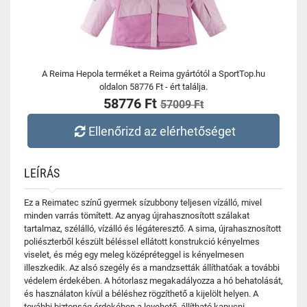
A Reima Hepola terméket a Reima gyártótól a SportTop.hu
oldalon 58776 Ft - ért találja.
58776 Ft
57009 Ft
Ellenőrizd az elérhetőséget
LEÍRÁS
Ez a Reimatec színű gyermek sízubbony teljesen vízálló, mivel
minden varrás tömített. Az anyag újrahasznosított szálakat
tartalmaz, szélálló, vízálló és légáteresztő. A sima, újrahasznosított
poliészterből készült béléssel ellátott konstrukció kényelmes
viselet, és még egy meleg középréteggel is kényelmesen
illeszkedik. Az alsó szegély és a mandzsetták állíthatóak a további
védelem érdekében. A hótorlasz megakadályozza a hó behatolását,
és használaton kívül a béléshez rögzíthető a kijelölt helyen. A
további biztonság érdekében a levehető, állítható kapucni