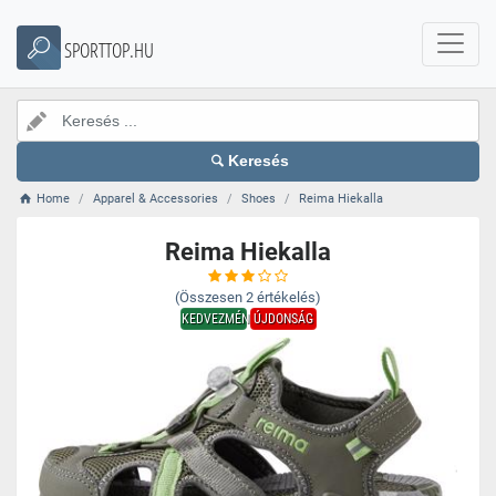
SPORTTOP.HU
Keresés
Home
Apparel & Accessories
Shoes
Reima Hiekalla
Reima Hiekalla
(Összesen
2
értékelés)
KEDVEZMÉNY
ÚJDONSÁG