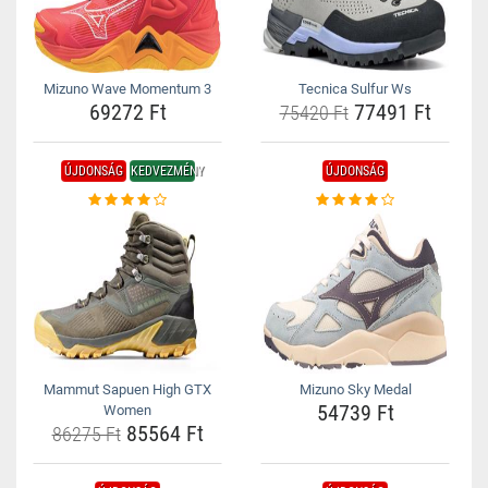
Mizuno Wave Momentum 3
Tecnica Sulfur Ws
69272 Ft
77491 Ft
75420 Ft
ÚJDONSÁG
KEDVEZMÉNY
ÚJDONSÁG
Mammut Sapuen High GTX
Mizuno Sky Medal
54739 Ft
Women
85564 Ft
86275 Ft