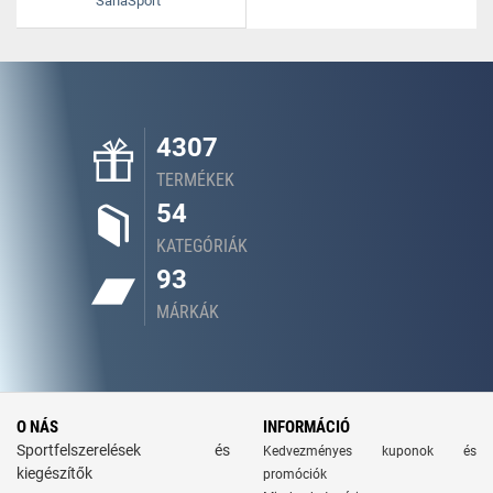
SanaSport
4307
TERMÉKEK
54
KATEGÓRIÁK
93
MÁRKÁK
O NÁS
INFORMÁCIÓ
Sportfelszerelések és
Kedvezményes kuponok és
kiegészítők
promóciók