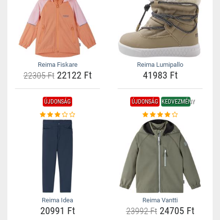
Reima Fiskare
Reima Lumipallo
22122 Ft
41983 Ft
22305 Ft
ÚJDONSÁG
ÚJDONSÁG
KEDVEZMÉNY
Reima Idea
Reima Vantti
20991 Ft
24705 Ft
23992 Ft