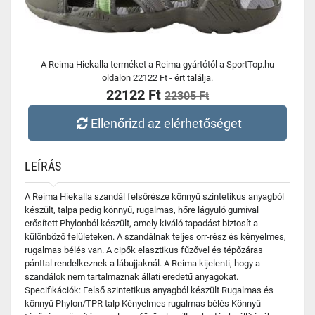
A Reima Hiekalla terméket a Reima gyártótól a SportTop.hu
oldalon 22122 Ft - ért találja.
22122 Ft
22305 Ft
Ellenőrizd az elérhetőséget
LEÍRÁS
A Reima Hiekalla szandál felsőrésze könnyű szintetikus anyagból
készült, talpa pedig könnyű, rugalmas, hőre lágyuló gumival
erősített Phylonból készült, amely kiváló tapadást biztosít a
különböző felületeken. A szandálnak teljes orr-rész és kényelmes,
rugalmas bélés van. A cipők elasztikus fűzővel és tépőzáras
pánttal rendelkeznek a lábujjaknál. A Reima kijelenti, hogy a
szandálok nem tartalmaznak állati eredetű anyagokat.
Specifikációk: Felső szintetikus anyagból készült Rugalmas és
könnyű Phylon/TPR talp Kényelmes rugalmas bélés Könnyű