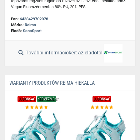
tépőzáras rögzítés rugalmas fűzővel az illeszkedés beállításához.
Vegán Fluorszénmentes 80% PU, 20% PES
Ean:
6438429702078
Márka:
Reima
Eladó:
SanaSport
További információkért az eladótól
WARIANTY PRODUKTÓW REIMA HIEKALLA
ÚJDONSÁG
KEDVEZMÉNY
ÚJDONSÁG