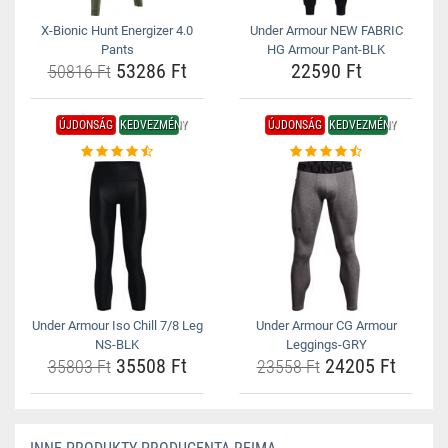
X-Bionic Hunt Energizer 4.0
Under Armour NEW FABRIC
Pants
HG Armour Pant-BLK
53286 Ft
22590 Ft
50816 Ft
ÚJDONSÁG
KEDVEZMÉNY
ÚJDONSÁG
KEDVEZMÉNY
Under Armour Iso Chill 7/8 Leg
Under Armour CG Armour
NS-BLK
Leggings-GRY
35508 Ft
24205 Ft
35803 Ft
23558 Ft