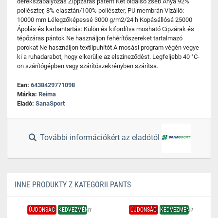
derékszabályozás Zippzáras patent Két oldalsó zseb Anya 92%
poliészter, 8% elasztán/100% poliészter, PU membrán Vízálló:
10000 mm Lélegzőképessé 3000 g/m2/24 h Kopásállósá 25000
Ápolás és karbantartás: Külön és kifordítva mosható Cipzárak és
tépőzáras pántok Ne használjon fehérítőszereket tartalmazó
porokat Ne használjon textilpuhítót A mosási program végén vegye
ki a ruhadarabot, hogy elkerülje az elszíneződést. Legfeljebb 40 °C-
on szárítógépben vagy szárítószekrényben szárítsa.
Ean:
6438429771098
Márka:
Reima
Eladó:
SanaSport
További információkért az eladótól
INNE PRODUKTY Z KATEGORII PANTS
ÚJDONSÁG
KEDVEZMÉNY
ÚJDONSÁG
KEDVEZMÉNY