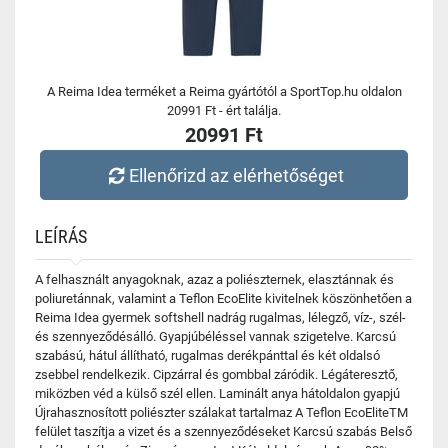
A Reima Idea terméket a Reima gyártótól a SportTop.hu oldalon
20991 Ft - ért találja.
20991 Ft
Ellenőrizd az elérhetőséget
LEÍRÁS
A felhasznált anyagoknak, azaz a poliészternek, elasztánnak és
poliuretánnak, valamint a Teflon EcoElite kivitelnek köszönhetően a
Reima Idea gyermek softshell nadrág rugalmas, lélegző, víz-, szél-
és szennyeződésálló. Gyapjúbéléssel vannak szigetelve. Karcsú
szabású, hátul állítható, rugalmas derékpánttal és két oldalsó
zsebbel rendelkezik. Cipzárral és gombbal záródik. Légáteresztő,
miközben véd a külső szél ellen. Laminált anya hátoldalon gyapjú
Újrahasznosított poliészter szálakat tartalmaz A Teflon EcoEliteTM
felület taszítja a vizet és a szennyeződéseket Karcsú szabás Belső