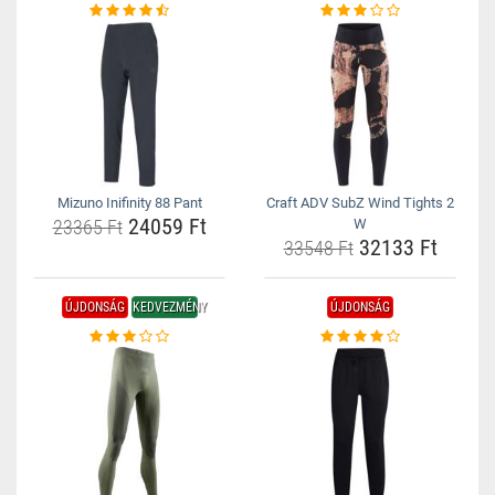
Mizuno Inifinity 88 Pant
Craft ADV SubZ Wind Tights 2
24059 Ft
23365 Ft
W
32133 Ft
33548 Ft
ÚJDONSÁG
KEDVEZMÉNY
ÚJDONSÁG