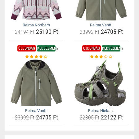
Reima Northern
Reima Vantti
25190 Ft
24705 Ft
24194 Ft
23992 Ft
ÚJDONSÁG
KEDVEZMÉNY
ÚJDONSÁG
KEDVEZMÉNY
Reima Vantti
Reima Hiekalla
24705 Ft
22122 Ft
23992 Ft
22305 Ft