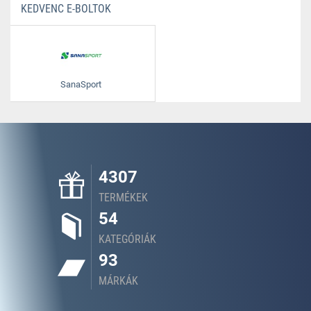
KEDVENC E-BOLTOK
SanaSport
4307
TERMÉKEK
54
KATEGÓRIÁK
93
MÁRKÁK