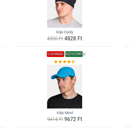
Kilpi Cooly
4828 Ft
4900 Ft
ÚJDONSÁG
KEDVEZMÉNY
Kilpi Mind
9672 Ft
9414 Ft