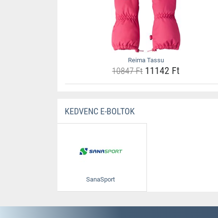
Reima Tassu
11142 Ft
10847 Ft
KEDVENC E-BOLTOK
SanaSport