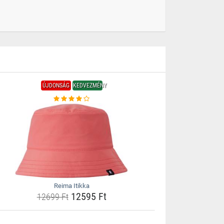
ÚJDONSÁG
KEDVEZMÉNY
Reima Itikka
12595 Ft
12699 Ft