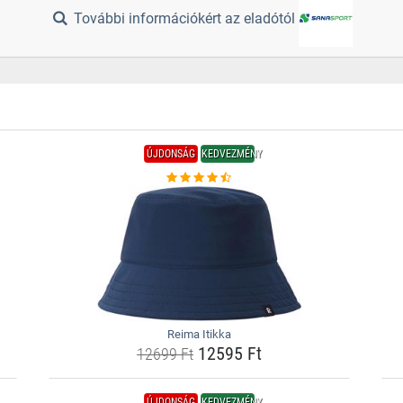
További információkért az eladótól
ÚJDONSÁG
KEDVEZMÉNY
Reima Itikka
12595 Ft
12699 Ft
ÚJDONSÁG
KEDVEZMÉNY