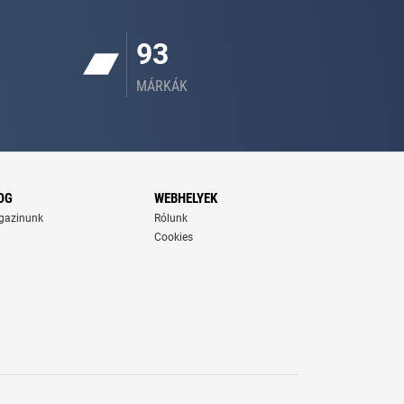
93
MÁRKÁK
OG
WEBHELYEK
gazinunk
Rólunk
Cookies