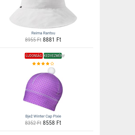
Reima Rantsu
8881 Ft
8955 Ft
ÚJDONSÁG
KEDVEZMÉNY
Bjež Winter Cap Pixie
8558 Ft
8352 Ft