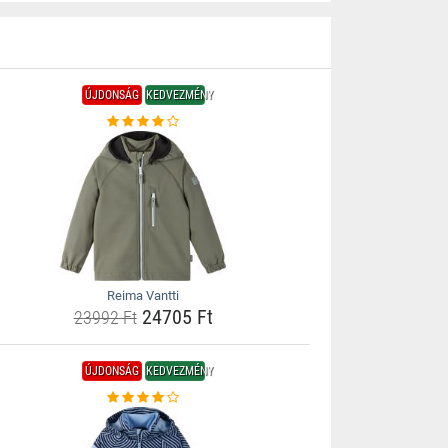
ÚJDONSÁG
KEDVEZMÉNY
Reima Vantti
24705 Ft
23992 Ft
ÚJDONSÁG
KEDVEZMÉNY