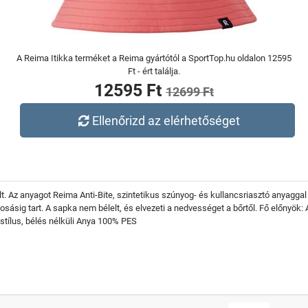
A Reima Itikka terméket a Reima gyártótól a SportTop.hu oldalon 12595
Ft - ért találja.
12595 Ft
12699 Ft
Ellenőrizd az elérhetőséget
t. Az anyagot Reima Anti-Bite, szintetikus szúnyog- és kullancsriasztó anyagga
osásig tart. A sapka nem bélelt, és elvezeti a nedvességet a bőrtől. Fő előnyök: A
 stílus, bélés nélküli Anya 100% PES