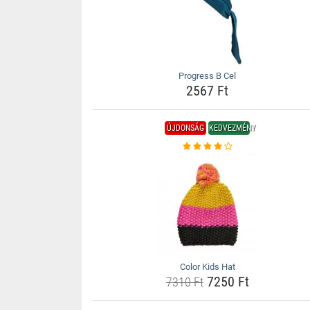
Progress B Cel
2567 Ft
ÚJDONSÁG
KEDVEZMÉNY
Color Kids Hat
7250 Ft
7310 Ft