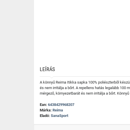
LEÍRÁS
A könnyű Reima Itikka sapka 100% poliészterből készül
és nem irritálja a bőrt. A repellens hatás legalább 100 m
mérgező, környezetbarát és nem irritálja a bőrt. Könnyű
Ean:
6438429968207
Márka:
Reima
Eladó:
SanaSport