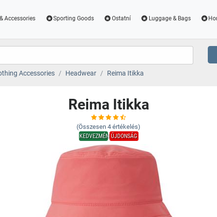
& Accessories
Sporting Goods
Ostatní
Luggage & Bags
Ho
othing Accessories
Headwear
Reima Itikka
Reima Itikka
(Összesen
4
értékelés)
KEDVEZMÉNY
ÚJDONSÁG