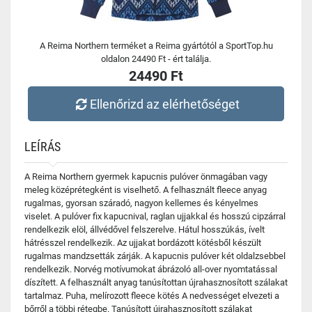
A Reima Northern terméket a Reima gyártótól a SportTop.hu
oldalon 24490 Ft - ért találja.
24490 Ft
Ellenőrizd az elérhetőséget
LEÍRÁS
A Reima Northern gyermek kapucnis pulóver önmagában vagy
meleg középrétegként is viselhető. A felhasznált fleece anyag
rugalmas, gyorsan száradó, nagyon kellemes és kényelmes
viselet. A pulóver fix kapucnival, raglan ujjakkal és hosszú cipzárral
rendelkezik elöl, állvédővel felszerelve. Hátul hosszúkás, ívelt
hátrésszel rendelkezik. Az ujjakat bordázott kötésből készült
rugalmas mandzsetták zárják. A kapucnis pulóver két oldalzsebbel
rendelkezik. Norvég motívumokat ábrázoló all-over nyomtatással
díszített. A felhasznált anyag tanúsítottan újrahasznosított szálakat
tartalmaz. Puha, melírozott fleece kötés A nedvességet elvezeti a
bőrről a többi rétegbe. Tanúsított újrahasznosított szálakat