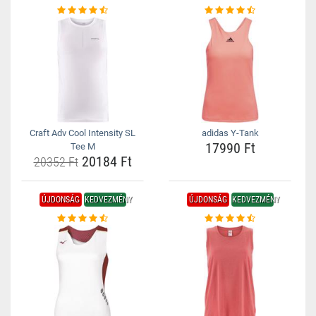
Craft Adv Cool Intensity SL
adidas Y-Tank
17990 Ft
Tee M
20184 Ft
20352 Ft
ÚJDONSÁG
KEDVEZMÉNY
ÚJDONSÁG
KEDVEZMÉNY