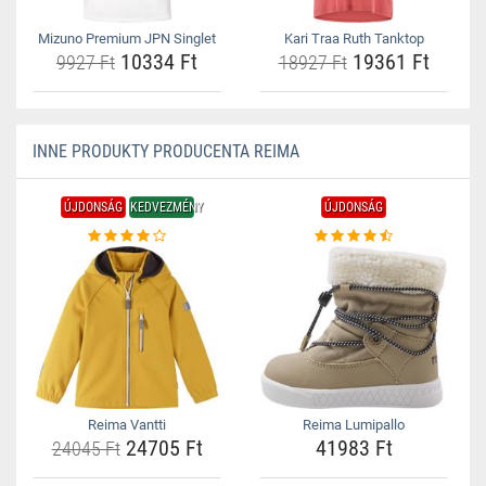
Mizuno Premium JPN Singlet
Kari Traa Ruth Tanktop
10334 Ft
19361 Ft
9927 Ft
18927 Ft
INNE PRODUKTY PRODUCENTA REIMA
ÚJDONSÁG
KEDVEZMÉNY
ÚJDONSÁG
Reima Vantti
Reima Lumipallo
24705 Ft
41983 Ft
24045 Ft