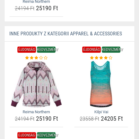
Reima Northern
25190 Ft
24194 Ft
INNE PRODUKTY Z KATEGORII APPAREL & ACCESSORIES
ÚJDONSÁG
KEDVEZMÉNY
ÚJDONSÁG
KEDVEZMÉNY
Reima Northern
Kilpi Vai
25190 Ft
24205 Ft
24194 Ft
23558 Ft
ÚJDONSÁG
KEDVEZMÉNY