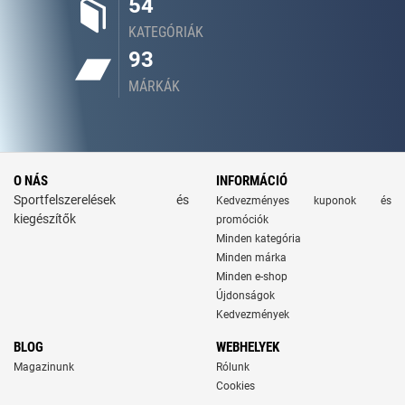
54
KATEGÓRIÁK
93
MÁRKÁK
O NÁS
INFORMÁCIÓ
Sportfelszerelések és
Kedvezményes kuponok és
kiegészítők
promóciók
Minden kategória
Minden márka
Minden e-shop
Újdonságok
Kedvezmények
BLOG
WEBHELYEK
Magazinunk
Rólunk
Cookies