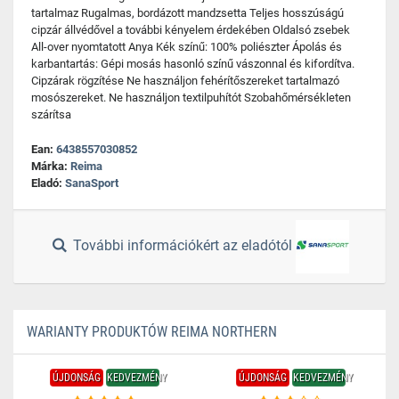
tartalmaz Rugalmas, bordázott mandzsetta Teljes hosszúságú
cipzár állvédővel a további kényelem érdekében Oldalsó zsebek
All-over nyomtatott Anya Kék színű: 100% poliészter Ápolás és
karbantartás: Gépi mosás hasonló színű vászonnal és kifordítva.
Cipzárak rögzítése Ne használjon fehérítőszereket tartalmazó
mosószereket. Ne használjon textilpuhítót Szobahőmérsékleten
szárítsa
Ean:
6438557030852
Márka:
Reima
Eladó:
SanaSport
További információkért az eladótól
WARIANTY PRODUKTÓW REIMA NORTHERN
ÚJDONSÁG
KEDVEZMÉNY
ÚJDONSÁG
KEDVEZMÉNY