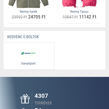
Reima Vantti
Reima Tassu
24705 Ft
11142 Ft
23992 Ft
10847 Ft
KEDVENC E-BOLTOK
SanaSport
4307
TERMÉKEK