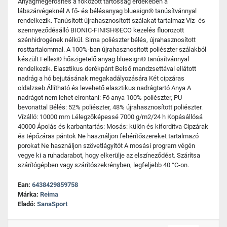
Anyagmegerősítés a fokozott tartósság érdekében a
lábszárvégeknél A fő- és bélésanyag bluesign® tanúsítvánnyal
rendelkezik. Tanúsított újrahasznosított szálakat tartalmaz Víz- és
szennyeződésálló BIONIC-FINISH®ECO kezelés fluorozott
szénhidrogének nélkül. Sima poliészter bélés, újrahasznosított
rosttartalommal. A 100%-ban újrahasznosított poliészter szálakból
készült Fellex® hőszigetelő anyag bluesign® tanúsítvánnyal
rendelkezik. Elasztikus derékpánt Belső mandzsettával ellátott
nadrág a hó bejutásának megakadályozására Két cipzáras
oldalzseb Állítható és levehető elasztikus nadrágtartó Anya A
nadrágot nem lehet elrontani: Fő anya 100% poliészter, PU
bevonattal Bélés: 52% poliészter, 48% újrahasznosított poliészter.
Vízálló: 10000 mm Lélegzőképessé 7000 g/m2/24 h Kopásállósá
40000 Ápolás és karbantartás: Mosás: külön és kifordítva Cipzárak
és tépőzáras pántok Ne használjon fehérítőszereket tartalmazó
porokat Ne használjon szövetlágyítót A mosási program végén
vegye ki a ruhadarabot, hogy elkerülje az elszíneződést. Szárítsa
szárítógépben vagy szárítószekrényben, legfeljebb 40 °C-on.
Ean:
6438429859758
Márka:
Reima
Eladó:
SanaSport