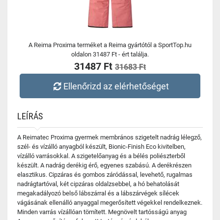
A Reima Proxima terméket a Reima gyártótól a SportTop.hu
oldalon 31487 Ft - ért találja.
31487 Ft
31683 Ft
Ellenőrizd az elérhetőséget
LEÍRÁS
A Reimatec Proxima gyermek membrános szigetelt nadrág lélegző,
szél- és vízálló anyagból készült, Bionic-Finish Eco kivitelben,
vízálló varrásokkal. A szigetelőanyag és a bélés poliészterből
készült. A nadrág derékig érő, egyenes szabású. A derékrészen
elasztikus. Cipzáras és gombos záródással, levehető, rugalmas
nadrágtartóval, két cipzáras oldalzsebbel, a hó behatolását
megakadályozó belső lábszárral és a lábszárvégek sílécek
vágásának ellenálló anyaggal megerősített végekkel rendelkeznek.
Minden varrás vízállóan tömített. Megnövelt tartósságú anyag