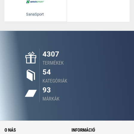
SanaSport
4307
TERMÉKEK
54
KATEGÓRIÁK
93
MÁRKÁK
O NÁS
INFORMÁCIÓ