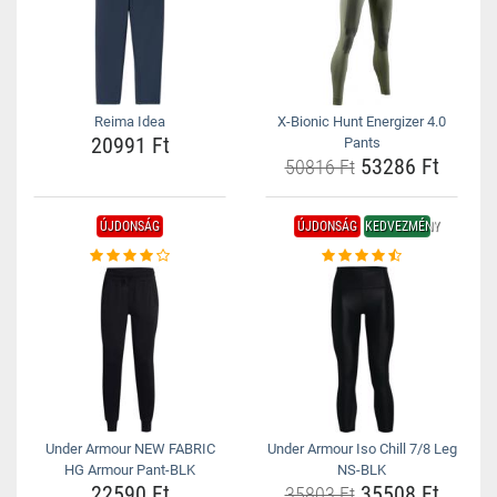
Reima Idea
X-Bionic Hunt Energizer 4.0
20991 Ft
Pants
53286 Ft
50816 Ft
ÚJDONSÁG
ÚJDONSÁG
KEDVEZMÉNY
Under Armour NEW FABRIC
Under Armour Iso Chill 7/8 Leg
HG Armour Pant-BLK
NS-BLK
22590 Ft
35508 Ft
35803 Ft