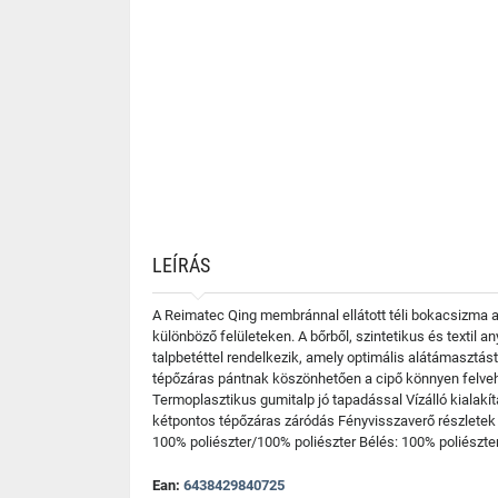
LEÍRÁS
A Reimatec Qing membránnal ellátott téli bokacsizma a 
különböző felületeken. A bőrből, szintetikus és textil a
talpbetéttel rendelkezik, amely optimális alátámasztást
tépőzáras pántnak köszönhetően a cipő könnyen felvehet
Termoplasztikus gumitalp jó tapadással Vízálló kialakí
kétpontos tépőzáras záródás Fényvisszaverő részletek F
100% poliészter/100% poliészter Bélés: 100% poliészte
Ean:
6438429840725