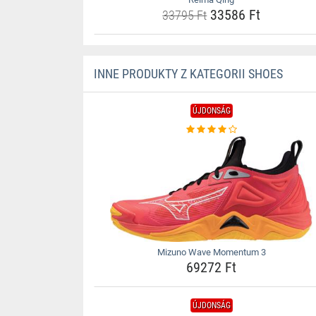
33586 Ft
33795 Ft
INNE PRODUKTY Z KATEGORII SHOES
ÚJDONSÁG
Mizuno Wave Momentum 3
69272 Ft
ÚJDONSÁG