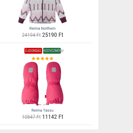
Reima Northern
25190 Ft
24194 Ft
ÚJDONSÁG
KEDVEZMÉNY
Reima Tassu
11142 Ft
10847 Ft