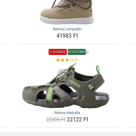
Reima Lumipallo
41983 Ft
ÚJDONSÁG
KEDVEZMÉNY
Reima Hiekalla
22122 Ft
22305 Ft