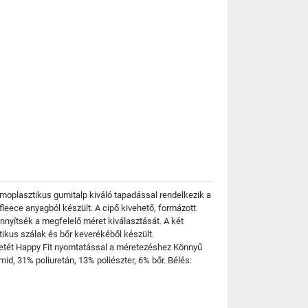
rmoplasztikus gumitalp kiváló tapadással rendelkezik a
 fleece anyagból készült. A cipő kivehető, formázott
önnyítsék a megfelelő méret kiválasztását. A két
tikus szálak és bőr keverékéből készült.
lpbetét Happy Fit nyomtatással a méretezéshez Könnyű
id, 31% poliuretán, 13% poliészter, 6% bőr. Bélés: