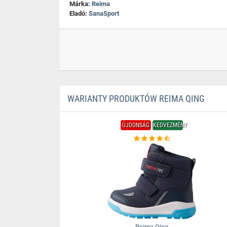
Márka:
Reima
Eladó:
SanaSport
WARIANTY PRODUKTÓW REIMA QING
ÚJDONSÁG
KEDVEZMÉNY
Reima Qing