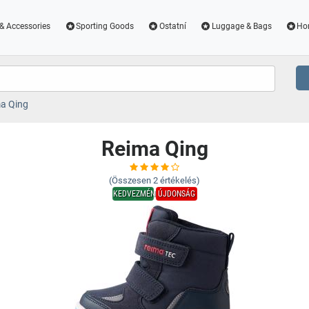
& Accessories
Sporting Goods
Ostatní
Luggage & Bags
Ho
a Qing
Reima Qing
(Összesen
2
értékelés)
KEDVEZMÉNY
ÚJDONSÁG