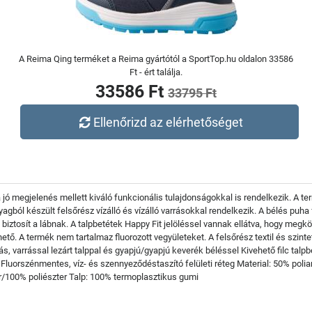
A Reima Qing terméket a Reima gyártótól a SportTop.hu oldalon 33586
Ft - ért találja.
33586 Ft
33795 Ft
Ellenőrizd az elérhetőséget
jó megjelenés mellett kiváló funkcionális tulajdonságokkal is rendelkezik. A te
nyagból készült felsőrész vízálló és vízálló varrásokkal rendelkezik. A bélés puha
 biztosít a lábnak. A talpbetétek Happy Fit jelöléssel vannak ellátva, hogy megk
ő. A termék nem tartalmaz fluorozott vegyületeket. A felsőrész textil és szinte
tás, varrással lezárt talppal és gyapjú/gyapjú keverék béléssel Kivehető filc ta
luorszénmentes, víz- és szennyeződéstaszító felületi réteg Material: 50% poliam
r/100% poliészter Talp: 100% termoplasztikus gumi