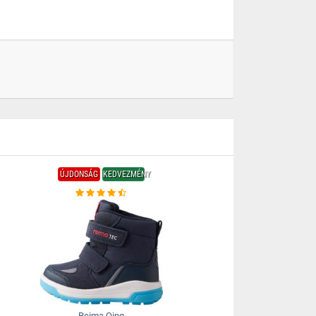
ÚJDONSÁG
KEDVEZMÉNY
Reima Qing