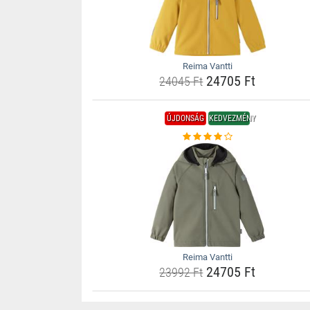
Reima Vantti
24705 Ft
24045 Ft
ÚJDONSÁG
KEDVEZMÉNY
Reima Vantti
24705 Ft
23992 Ft