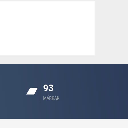
93
MÁRKÁK