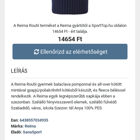
A Reima Routii terméket a Reima gyártótól a SportTop.hu oldalon
14654 Ft - ért találja.
14654 Ft
Ellenőrizd az elérhetőséget
LEÍRÁS
A Reima Routii gyermek balaclava pomponnal és all-over kötött
mintával gyapjú/poliakrilnitril kötésből készült, és fleece béléssel
rendelkezik. A Reima egyik legnépszerűbb sapkája ebben a
szezonban. Szélálló fényvisszaverő elemek, szélálló fülvédő
Szabadidő, város, iskola Szezon: tél Anya 100% PES
Ean:
6438557034935
Márka:
Reima
Eladó:
SanaSport