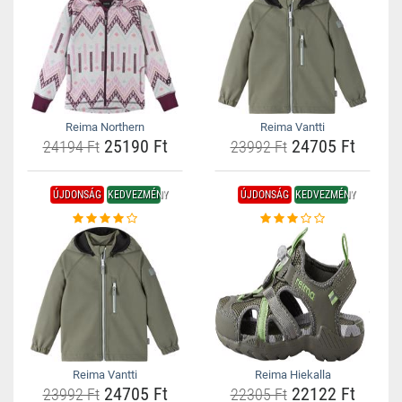
Reima Northern
Reima Vantti
25190 Ft
24705 Ft
24194 Ft
23992 Ft
ÚJDONSÁG
KEDVEZMÉNY
ÚJDONSÁG
KEDVEZMÉNY
Reima Vantti
Reima Hiekalla
24705 Ft
22122 Ft
23992 Ft
22305 Ft