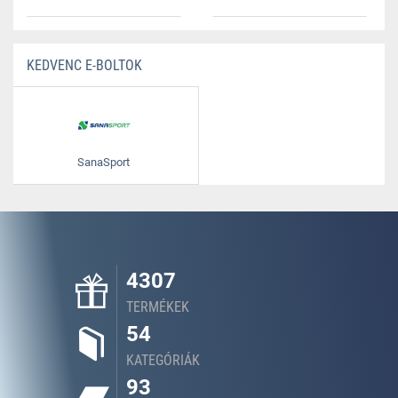
KEDVENC E-BOLTOK
SanaSport
4307
TERMÉKEK
54
KATEGÓRIÁK
93