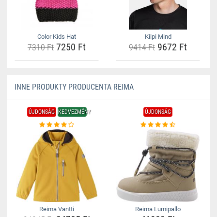
Color Kids Hat
Kilpi Mind
7250 Ft
9672 Ft
7310 Ft
9414 Ft
INNE PRODUKTY PRODUCENTA REIMA
ÚJDONSÁG
KEDVEZMÉNY
ÚJDONSÁG
Reima Vantti
Reima Lumipallo