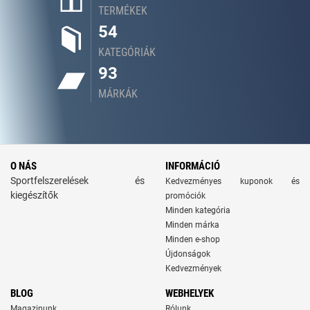
TERMÉKEK
54
KATEGÓRIÁK
93
MÁRKÁK
O NÁS
INFORMÁCIÓ
Sportfelszerelések és
Kedvezményes kuponok és
kiegészítők
promóciók
Minden kategória
Minden márka
Minden e-shop
Újdonságok
Kedvezmények
BLOG
WEBHELYEK
Magazinunk
Rólunk