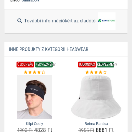
Eladó:
SanaSport
További információkért az eladótól
INNE PRODUKTY Z KATEGORII HEADWEAR
ÚJDONSÁG
KEDVEZMÉNY
ÚJDONSÁG
KEDVEZMÉNY
Kilpi Cooly
Reima Rantsu
4828 Ft
8881 Ft
4900 Ft
8955 Ft