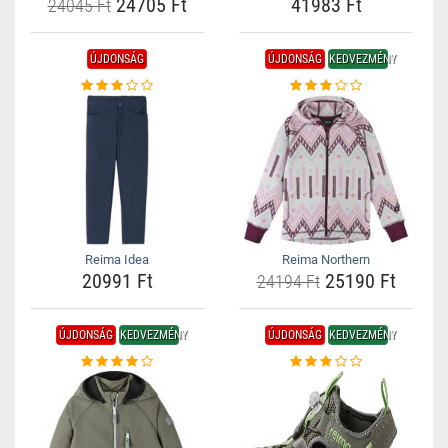
24705 Ft
41983 Ft
24045 Ft
ÚJDONSÁG
ÚJDONSÁG
KEDVEZMÉNY
Reima Idea
Reima Northern
20991 Ft
25190 Ft
24194 Ft
ÚJDONSÁG
KEDVEZMÉNY
ÚJDONSÁG
KEDVEZMÉNY