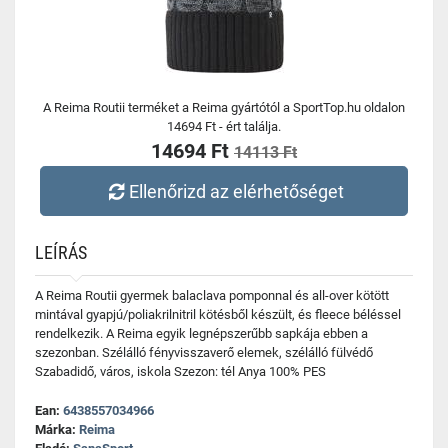
A Reima Routii terméket a Reima gyártótól a SportTop.hu oldalon
14694 Ft - ért találja.
14694 Ft
14113 Ft
Ellenőrizd az elérhetőséget
LEÍRÁS
A Reima Routii gyermek balaclava pomponnal és all-over kötött
mintával gyapjú/poliakrilnitril kötésből készült, és fleece béléssel
rendelkezik. A Reima egyik legnépszerűbb sapkája ebben a
szezonban. Szélálló fényvisszaverő elemek, szélálló fülvédő
Szabadidő, város, iskola Szezon: tél Anya 100% PES
Ean:
6438557034966
Márka:
Reima