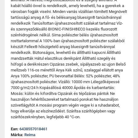
kabát hóálló övvel is rendelkezik, amely levehető, ha a gyerekek a
városban fogják viselni. Minden varrás vízállóan tömített Megnövelt
tartósságú anyag A fő- és bélésanyag bluesign® tanúsítvánnyal
rendelkezik Tanúsítottan újrahasznosított szálakat tartalmaz Víz-
és szennyeződésálló BIONIC-FINISH®ECO kezelés fluorozott
szénhidrogének nélkül. Sima poliészter bélés újrahasznosított
rosttartalommal A 100%-ban újrahasznosított poliészter szálakból
készült Fellex® hőszigetelő anyag bluesign® tanúsítvánnyal
rendelkezik. Biztonságos, levehető és állítható kapucni Állítható
mandzsetták Hátul elasztikus derékpánt Állítható szegély és
hófogó a derékrészen Cipzáras zsebek, sípályazseb az ujjon Belső
mellzseb 116-os mérettől Anya Kék színű, szalaggal ellátott anya
Anya 100% poliészter, PU bevonattal Bélés: 52% poliészter, 48%
újrahasznosított poliészter. Vízálló: 10000 mm Lélegzőképessé
7000 g/m2/24 h Kopásállósá 40000 Ápolás és karbantartás:
Mosás: külön és kifordítva Cipzárak és tépőzáras pántok Ne
használjon fehérítőszereket tartalmazó porokat Ne használjon
szövetlágyítót A mosási program végén vegye ki a ruhadarabot,
hogy elkerülje az elszíneződést. Szárítsa szárítógépben vagy
szárítószekrényben, legfeljebb 40 °C-on.
Ean:
6438557018461
Márka:
Reima