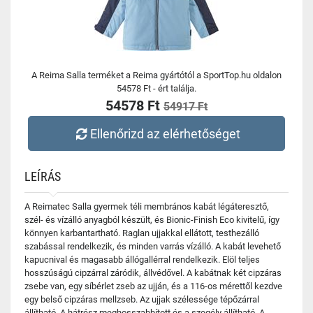
A Reima Salla terméket a Reima gyártótól a SportTop.hu oldalon
54578 Ft - ért találja.
54578 Ft
54917 Ft
Ellenőrizd az elérhetőséget
LEÍRÁS
A Reimatec Salla gyermek téli membrános kabát légáteresztő,
szél- és vízálló anyagból készült, és Bionic-Finish Eco kivitelű, így
könnyen karbantartható. Raglan ujjakkal ellátott, testhezálló
szabással rendelkezik, és minden varrás vízálló. A kabát levehető
kapucnival és magasabb állógallérral rendelkezik. Elöl teljes
hosszúságú cipzárral záródik, állvédővel. A kabátnak két cipzáras
zsebe van, egy síbérlet zseb az ujján, és a 116-os mérettől kezdve
egy belső cipzáras mellzseb. Az ujjak szélessége tépőzárral
állítható. A hátrész meghosszabbított és a szegély állítható. A