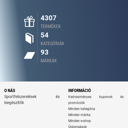
4307
TERMÉKEK
54
KATEGÓRIÁK
93
MÁRKÁK
O NÁS
INFORMÁCIÓ
Sportfelszerelések és
Kedvezményes kuponok és
kiegészítők
promóciók
Minden kategória
Minden márka
Minden e-shop
Újdonságok