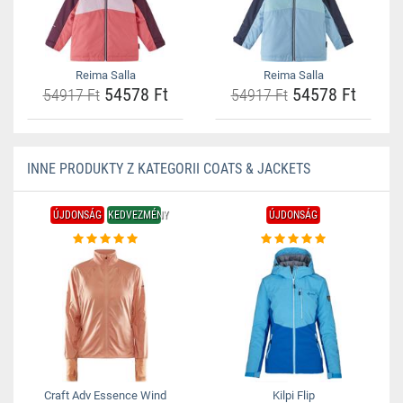
Reima Salla
Reima Salla
54578 Ft
54578 Ft
54917 Ft
54917 Ft
INNE PRODUKTY Z KATEGORII COATS & JACKETS
ÚJDONSÁG
KEDVEZMÉNY
ÚJDONSÁG
Craft Adv Essence Wind
Kilpi Flip