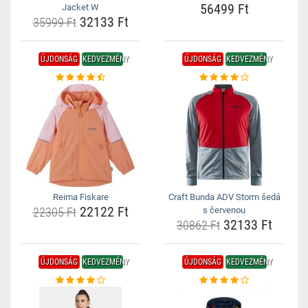
56499 Ft
Jacket W
32133 Ft
35999 Ft
ÚJDONSÁG
KEDVEZMÉNY
ÚJDONSÁG
KEDVEZMÉNY
Reima Fiskare
Craft Bunda ADV Storm šedá
22122 Ft
22305 Ft
s červenou
32133 Ft
30862 Ft
ÚJDONSÁG
KEDVEZMÉNY
ÚJDONSÁG
KEDVEZMÉNY