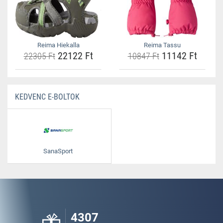
Reima Hiekalla
Reima Tassu
22122 Ft
11142 Ft
22305 Ft
10847 Ft
KEDVENC E-BOLTOK
SanaSport
4307