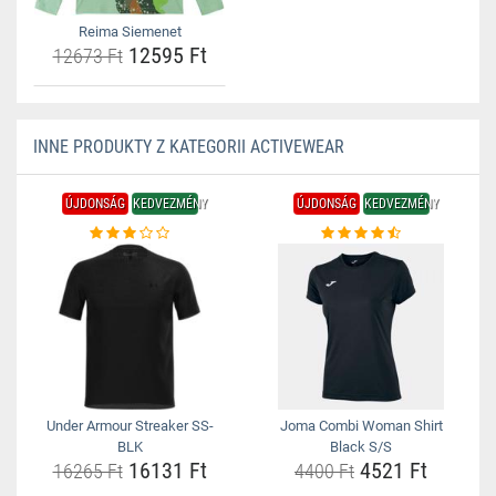
Reima Siemenet
12595 Ft
12673 Ft
INNE PRODUKTY Z KATEGORII ACTIVEWEAR
ÚJDONSÁG
KEDVEZMÉNY
ÚJDONSÁG
KEDVEZMÉNY
Under Armour Streaker SS-
Joma Combi Woman Shirt
BLK
Black S/S
16131 Ft
4521 Ft
16265 Ft
4400 Ft