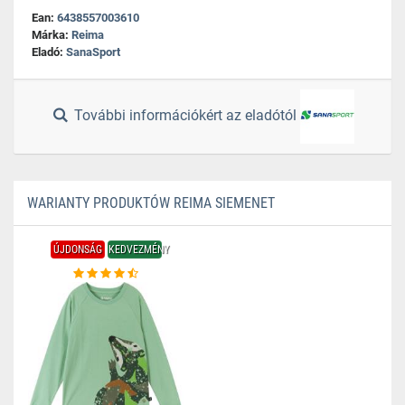
Ean:
6438557003610
Márka:
Reima
Eladó:
SanaSport
További információkért az eladótól
WARIANTY PRODUKTÓW REIMA SIEMENET
ÚJDONSÁG
KEDVEZMÉNY