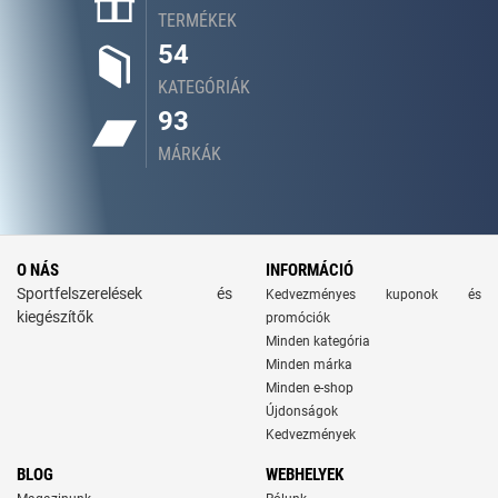
TERMÉKEK
54
KATEGÓRIÁK
93
MÁRKÁK
O NÁS
INFORMÁCIÓ
Sportfelszerelések és
Kedvezményes kuponok és
kiegészítők
promóciók
Minden kategória
Minden márka
Minden e-shop
Újdonságok
Kedvezmények
BLOG
WEBHELYEK