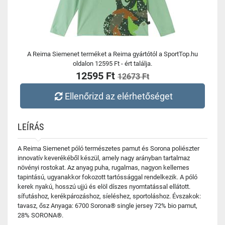
A Reima Siemenet terméket a Reima gyártótól a SportTop.hu
oldalon 12595 Ft - ért találja.
12595 Ft
12673 Ft
Ellenőrizd az elérhetőséget
LEÍRÁS
A Reima Siemenet póló természetes pamut és Sorona poliészter
innovatív keverékéből készül, amely nagy arányban tartalmaz
növényi rostokat. Az anyag puha, rugalmas, nagyon kellemes
tapintású, ugyanakkor fokozott tartóssággal rendelkezik. A póló
kerek nyakú, hosszú ujjú és elöl díszes nyomtatással ellátott.
sífutáshoz, kerékpározáshoz, síeléshez, sportoláshoz. Évszakok:
tavasz, ősz Anyaga: 6700 Sorona® single jersey 72% bio pamut,
28% SORONA®.