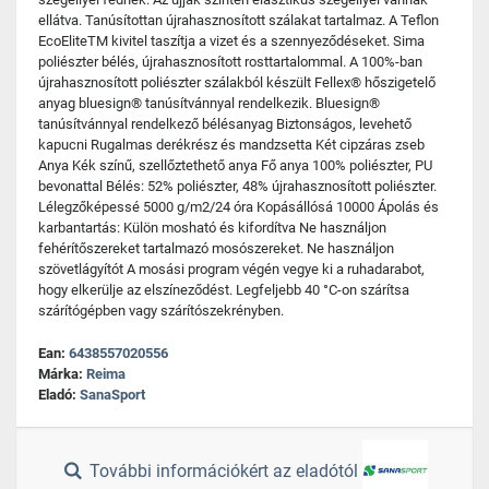
ellátva. Tanúsítottan újrahasznosított szálakat tartalmaz. A Teflon
EcoEliteTM kivitel taszítja a vizet és a szennyeződéseket. Sima
poliészter bélés, újrahasznosított rosttartalommal. A 100%-ban
újrahasznosított poliészter szálakból készült Fellex® hőszigetelő
anyag bluesign® tanúsítvánnyal rendelkezik. Bluesign®
tanúsítvánnyal rendelkező bélésanyag Biztonságos, levehető
kapucni Rugalmas derékrész és mandzsetta Két cipzáras zseb
Anya Kék színű, szellőztethető anya Fő anya 100% poliészter, PU
bevonattal Bélés: 52% poliészter, 48% újrahasznosított poliészter.
Lélegzőképessé 5000 g/m2/24 óra Kopásállósá 10000 Ápolás és
karbantartás: Külön mosható és kifordítva Ne használjon
fehérítőszereket tartalmazó mosószereket. Ne használjon
szövetlágyítót A mosási program végén vegye ki a ruhadarabot,
hogy elkerülje az elszíneződést. Legfeljebb 40 °C-on szárítsa
szárítógépben vagy szárítószekrényben.
Ean:
6438557020556
Márka:
Reima
Eladó:
SanaSport
További információkért az eladótól