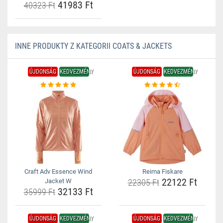
41983 Ft
40323 Ft
INNE PRODUKTY Z KATEGORII COATS & JACKETS
ÚJDONSÁG
KEDVEZMÉNY
ÚJDONSÁG
KEDVEZMÉNY
Craft Adv Essence Wind
Reima Fiskare
22122 Ft
Jacket W
22305 Ft
32133 Ft
35999 Ft
ÚJDONSÁG
KEDVEZMÉNY
ÚJDONSÁG
KEDVEZMÉNY