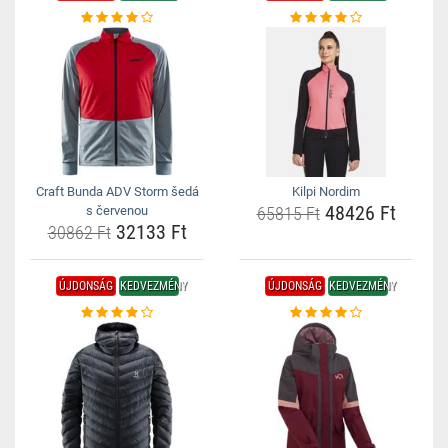
Craft Bunda ADV Storm šedá
Kilpi Nordim
48426 Ft
s červenou
65815 Ft
32133 Ft
30862 Ft
ÚJDONSÁG
KEDVEZMÉNY
ÚJDONSÁG
KEDVEZMÉNY