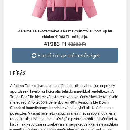
A Reima Teisko terméket a Reima gyártótól a SportTop.hu
oldalon 41983 Ft - ért találja.
41983 Ft
40323 Ft
Ellenőrizd az elérhetőséget
LEÍRÁS
A Reima Teisko divatos steppeléssel ellátott városi junior pehely
sportdzseki kiváló funkcionális tulajdonságokkal rendelkezik. A
Teflon EcoElite kivitelezés víz- és szennyeződésállóvá teszi. Kiváló
melegség. A töltet 60% pehelyből és 40% Responsible Down
Standard tanúsítvánnyal rendelkező pehelyből áll. A bélés sima
poliészter. A kabát levehető kapucnival és magasabb állógallérral
rendelkezik. Elöl teljes hosszúságú cipzárral záródik, állvédővel. A
kabátnak két cipzáras zsebe van, amelyeket csíkkal és elasztikus
szegéllyel fednek. Az ujjak szintén elasztikus szegéllyel vannak