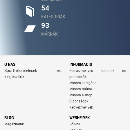
54
KATEGÓRIÁK
93
MÁRKÁK
O NÁS
INFORMÁCIÓ
Sportfelszerelések és
Kedvezményes kuponok és
kiegészítők
promóciók
Minden kategória
Minden márka
Minden e-shop
Újdonságok
Kedvezmények
BLOG
WEBHELYEK
Magazinunk
Rólunk