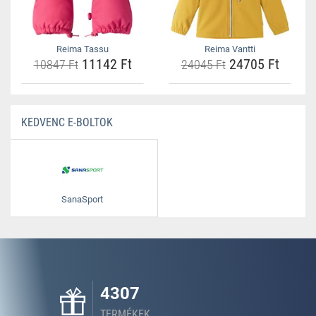
Reima Tassu
Reima Vantti
11142 Ft
24705 Ft
10847 Ft
24045 Ft
KEDVENC E-BOLTOK
SanaSport
4307
TERMÉKEK