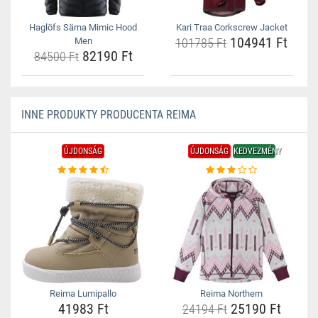
Haglöfs Särna Mimic Hood
Kari Traa Corkscrew Jacket
104941 Ft
Men
101785 Ft
82190 Ft
84500 Ft
INNE PRODUKTY PRODUCENTA REIMA
ÚJDONSÁG
ÚJDONSÁG
KEDVEZMÉNY
Reima Lumipallo
Reima Northern
41983 Ft
25190 Ft
24194 Ft