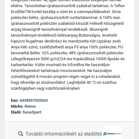
ellátva. Tanúsítottan újrahasznosított szálakat tartalmaz. A Teflon
EcoEliteTM kivitel taszítja a vizet és a szennyeződéseket. Sima
poliészter bélés, újrahasznosított rosttartalommal. A 100%-ban
újrahasznosított poliészter szálakból készült Fellex® hőszigetelő
anyag bluesign® tanúsítvánnyal rendelkezik. Bluesign®
tanúsítvánnyal rendelkező bélésanyag Biztonságos, levehető
kapucni Rugalmas derékrész és mandzsetta Két cipzáras zseb
Anya Kék színű, szellőztethető anya Fő anya 100% poliészter, PU
bevonattal Bélés: 52% poliészter, 48% újrahasznosított poliészter.
Lélegzőképessé 5000 g/m2/24 óra Kopásállósá 10000 Ápolás és
karbantartás: Külön mosható és kifordítva Ne használjon
fehérítőszereket tartalmazó mosószereket. Ne használjon
szövetlágyítót A mosási program végén vegye ki a ruhadarabot,
hogy elkerülje az elszíneződést. Legfeljebb 40 °C-on szárítsa
szárítógépben vagy szárítószekrényben.
Ean:
6438557020563
Márka:
Reima
Eladó:
SanaSport
További információkért az eladótól