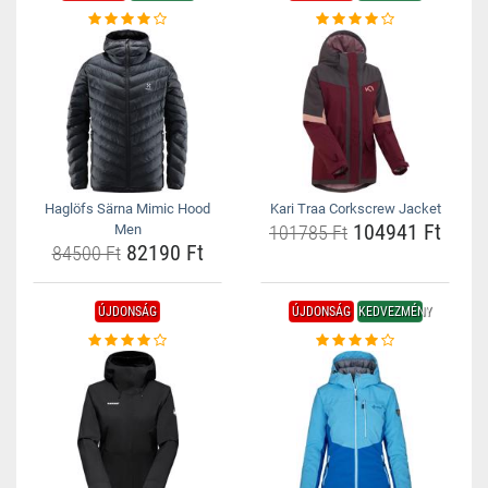
Haglöfs Särna Mimic Hood
Kari Traa Corkscrew Jacket
104941 Ft
Men
101785 Ft
82190 Ft
84500 Ft
ÚJDONSÁG
ÚJDONSÁG
KEDVEZMÉNY