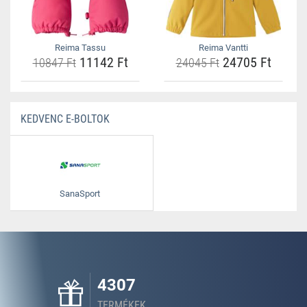
Reima Tassu
Reima Vantti
11142 Ft
24705 Ft
10847 Ft
24045 Ft
KEDVENC E-BOLTOK
SanaSport
4307
TERMÉKEK