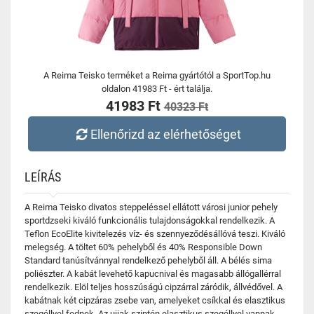
A Reima Teisko terméket a Reima gyártótól a SportTop.hu
oldalon 41983 Ft - ért találja.
41983 Ft
40323 Ft
Ellenőrizd az elérhetőséget
LEÍRÁS
A Reima Teisko divatos steppeléssel ellátott városi junior pehely
sportdzseki kiváló funkcionális tulajdonságokkal rendelkezik. A
Teflon EcoElite kivitelezés víz- és szennyeződésállóvá teszi. Kiváló
melegség. A töltet 60% pehelyből és 40% Responsible Down
Standard tanúsítvánnyal rendelkező pehelyből áll. A bélés sima
poliészter. A kabát levehető kapucnival és magasabb állógallérral
rendelkezik. Elöl teljes hosszúságú cipzárral záródik, állvédővel. A
kabátnak két cipzáras zsebe van, amelyeket csíkkal és elasztikus
szegéllyel fednek. Az ujjak szintén elasztikus szegéllyel vannak