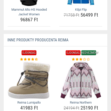
Mammut Alto HS Hooded
Kilpi Flip
56499 Ft
Jacket Women
71758 Ft
96867 Ft
INNE PRODUKTY PRODUCENTA REIMA
ÚJDONSÁG
ÚJDONSÁG
KEDVEZMÉNY
Reima Lumipallo
Reima Northern
41983 Ft
25190 Ft
24194 Ft