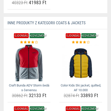
41983 Ft
40323 Ft
INNE PRODUKTY Z KATEGORII COATS & JACKETS
ÚJDONSÁG
KEDVEZMÉNY
ÚJDONSÁG
KEDVEZMÉNY
Craft Bunda ADV Storm šedá
Color Kids Ski jacket, quilted,
s červenou
AF 10.000
32133 Ft
33893 Ft
30862 Ft
32874 Ft
ÚJDONSÁG
KEDVEZMÉNY
ÚJDONSÁG
KEDVEZMÉNY