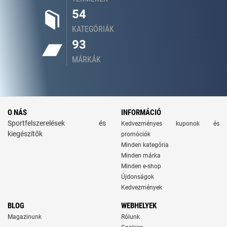
54
KATEGÓRIÁK
93
MÁRKÁK
O NÁS
INFORMÁCIÓ
Sportfelszerelések és
Kedvezményes kuponok és
kiegészítők
promóciók
Minden kategória
Minden márka
Minden e-shop
Újdonságok
Kedvezmények
BLOG
WEBHELYEK
Magazinunk
Rólunk