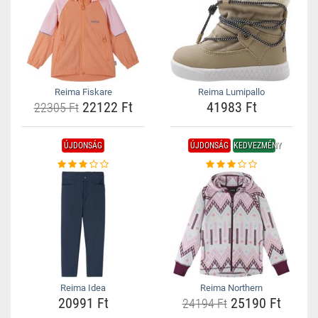
Reima Fiskare
Reima Lumipallo
22122 Ft
41983 Ft
22305 Ft
ÚJDONSÁG
ÚJDONSÁG
KEDVEZMÉNY
Reima Idea
Reima Northern
20991 Ft
25190 Ft
24194 Ft