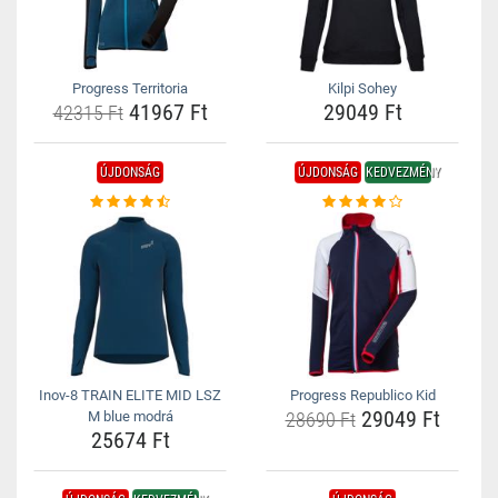
Progress Territoria
Kilpi Sohey
41967 Ft
29049 Ft
42315 Ft
ÚJDONSÁG
ÚJDONSÁG
KEDVEZMÉNY
Inov-8 TRAIN ELITE MID LSZ
Progress Republico Kid
29049 Ft
M blue modrá
28690 Ft
25674 Ft