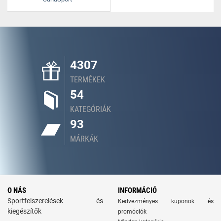
4307
TERMÉKEK
54
KATEGÓRIÁK
93
MÁRKÁK
O NÁS
INFORMÁCIÓ
Sportfelszerelések és
Kedvezményes kuponok és
kiegészítők
promóciók