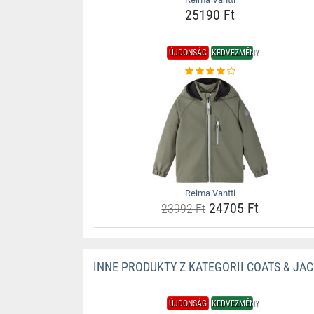
25190 Ft
ÚJDONSÁG
KEDVEZMÉNY
Reima Vantti
24705 Ft
23992 Ft
INNE PRODUKTY Z KATEGORII COATS & JA
ÚJDONSÁG
KEDVEZMÉNY