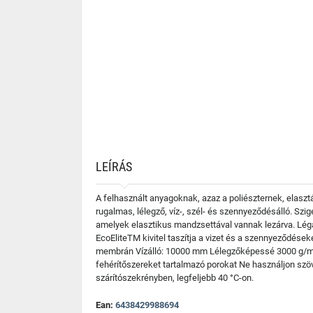
LEÍRÁS
A felhasznált anyagoknak, azaz a poliészternek, elaszt
rugalmas, lélegző, víz-, szél- és szennyeződésálló. Szige
amelyek elasztikus mandzsettával vannak lezárva. Légát
EcoEliteTM kivitel taszítja a vizet és a szennyeződés
membrán Vízálló: 10000 mm Lélegzőképessé 3000 g/m2/
fehérítőszereket tartalmazó porokat Ne használjon szöv
szárítószekrényben, legfeljebb 40 °C-on.
Ean:
6438429988694