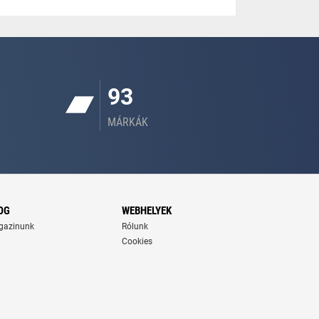
93
MÁRKÁK
OG
WEBHELYEK
gazinunk
Rólunk
Cookies