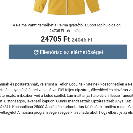
A Reima Vantti terméket a Reima gyártótól a SportTop.hu oldalon
24705 Ft - ért találja.
24705 Ft
24045 Ft
Ellenőrizd az elérhetőséget
ánnak és poliuretánnak, valamint a Teflon EcoElite kivitelnek köszönhetően a R
telése gyapjúbéléssel van ellátva. Elöl teljes cipzárral, állvédővel és cipzáras z
eresztő, miközben véd a külső széltől. Laminált anya hátoldalán fleece Tanúsít
eket. Biztonságos, levehető kapucni Gumis mandzsetták Cipzáras zseb Anya Kézi 
24 h Kopásállósá 25000 Ápolás és karbantartás Külön és kifordítva mosni Cip
etlágyítót A mosási program végén vegye ki a ruhadarabot, hogy elkerülje az el