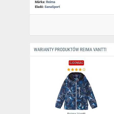
Márka:
Reima
Eladó:
SanaSport
WARIANTY PRODUKTÓW REIMA VANTTI
ÚJDONSÁG
Reima Vantti