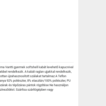
eima Vantti gyermek softshell kabát levehető kapucnival
sebbel rendelkezik. A kabát raglan ujjakkal rendelkezik,
ottan újrahasznosított szálakat tartalmaz A Teflon
anya 92% poliészter, 8% elasztán/100% poliészter, PU
zárak és tépőzáras pántok rögzítése Ne használjon
színeződést. Szárítsa szárítógépben vagy