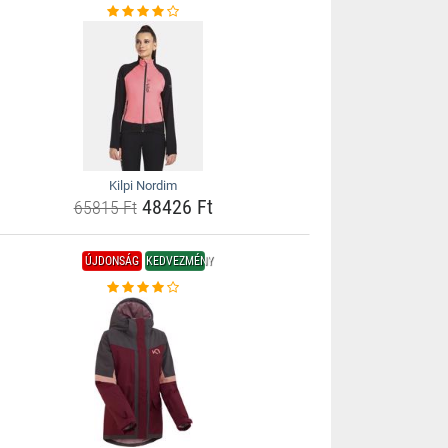
Kilpi Nordim
48426 Ft
65815 Ft
ÚJDONSÁG
KEDVEZMÉNY