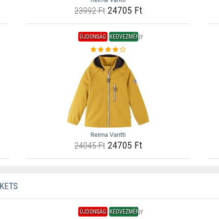
24705 Ft
23992 Ft
ÚJDONSÁG
KEDVEZMÉNY
Reima Vantti
24705 Ft
24045 Ft
CKETS
ÚJDONSÁG
KEDVEZMÉNY