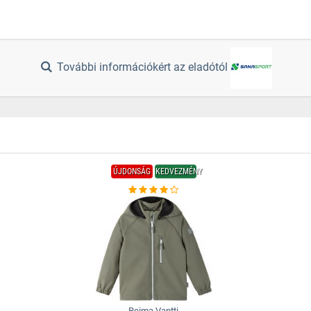
További információkért az eladótól
ÚJDONSÁG
KEDVEZMÉNY
Reima Vantti