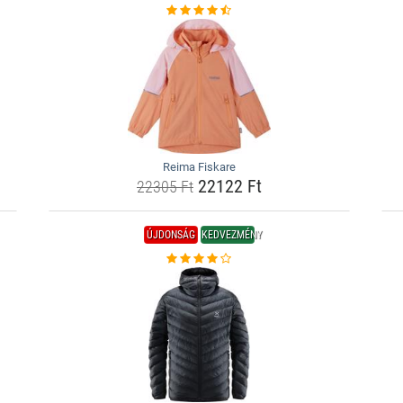
Reima Fiskare
22122 Ft
22305 Ft
ÚJDONSÁG
KEDVEZMÉNY