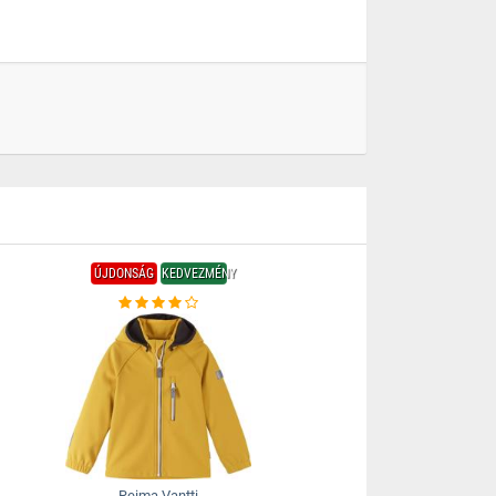
ÚJDONSÁG
KEDVEZMÉNY
Reima Vantti