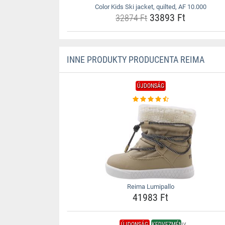
Color Kids Ski jacket, quilted, AF 10.000
33893 Ft
32874 Ft
INNE PRODUKTY PRODUCENTA REIMA
ÚJDONSÁG
Reima Lumipallo
41983 Ft
ÚJDONSÁG
KEDVEZMÉNY