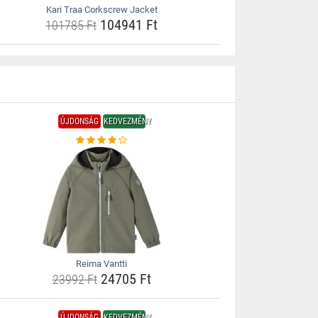
Kari Traa Corkscrew Jacket
104941 Ft
101785 Ft
ÚJDONSÁG
KEDVEZMÉNY
Reima Vantti
24705 Ft
23992 Ft
ÚJDONSÁG
KEDVEZMÉNY