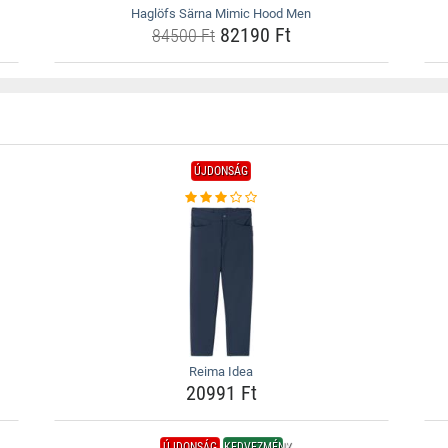
Haglöfs Särna Mimic Hood Men
82190 Ft
84500 Ft
ÚJDONSÁG
Reima Idea
20991 Ft
ÚJDONSÁG
KEDVEZMÉNY