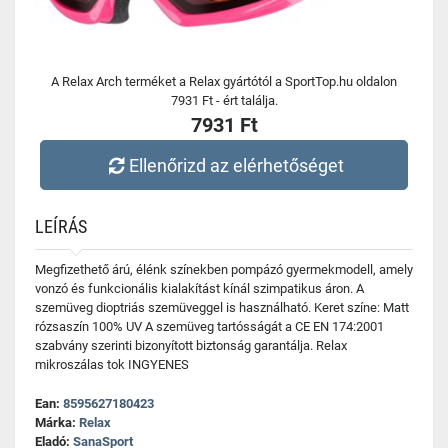
A Relax Arch terméket a Relax gyártótól a SportTop.hu oldalon
7931 Ft - ért találja.
7931 Ft
Ellenőrizd az elérhetőséget
LEÍRÁS
Megfizethető árú, élénk színekben pompázó gyermekmodell, amely
vonzó és funkcionális kialakítást kínál szimpatikus áron. A
szemüveg dioptriás szemüveggel is használható. Keret színe: Matt
rózsaszín 100% UV A szemüveg tartósságát a CE EN 174:2001
szabvány szerinti bizonyított biztonság garantálja. Relax
mikroszálas tok INGYENES
Ean:
8595627180423
Márka:
Relax
Eladó:
SanaSport