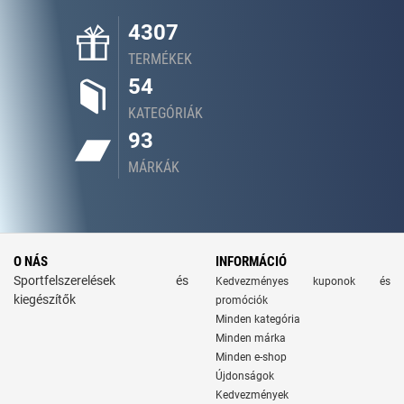
4307
TERMÉKEK
54
KATEGÓRIÁK
93
MÁRKÁK
O NÁS
INFORMÁCIÓ
Sportfelszerelések és
Kedvezményes kuponok és
kiegészítők
promóciók
Minden kategória
Minden márka
Minden e-shop
Újdonságok
Kedvezmények