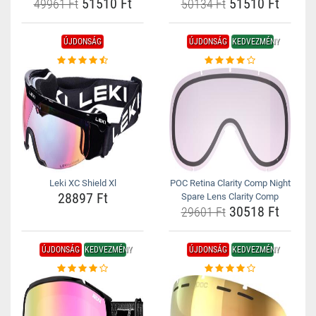
51510 Ft
51510 Ft
49961 Ft
50134 Ft
ÚJDONSÁG
ÚJDONSÁG
KEDVEZMÉNY
Leki XC Shield Xl
POC Retina Clarity Comp Night
28897 Ft
Spare Lens Clarity Comp
30518 Ft
29601 Ft
ÚJDONSÁG
KEDVEZMÉNY
ÚJDONSÁG
KEDVEZMÉNY