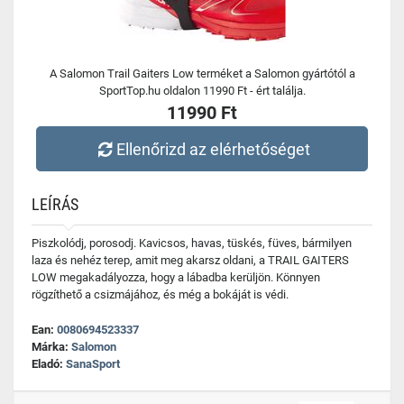
A Salomon Trail Gaiters Low terméket a Salomon gyártótól a
SportTop.hu oldalon 11990 Ft - ért találja.
11990 Ft
Ellenőrizd az elérhetőséget
LEÍRÁS
Piszkolódj, porosodj. Kavicsos, havas, tüskés, füves, bármilyen
laza és nehéz terep, amit meg akarsz oldani, a TRAIL GAITERS
LOW megakadályozza, hogy a lábadba kerüljön. Könnyen
rögzíthető a csizmájához, és még a bokáját is védi.
Ean:
0080694523337
Márka:
Salomon
Eladó:
SanaSport