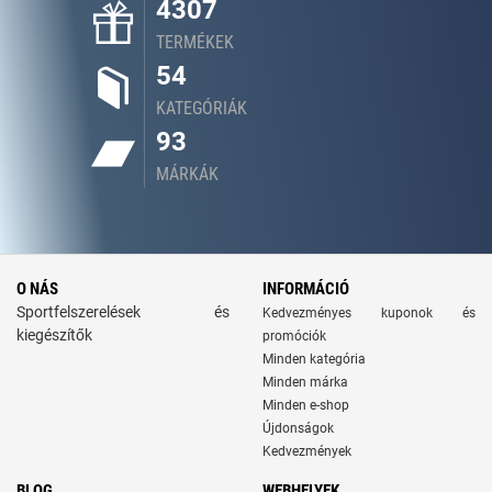
4307
TERMÉKEK
54
KATEGÓRIÁK
93
MÁRKÁK
O NÁS
INFORMÁCIÓ
Sportfelszerelések és
Kedvezményes kuponok és
kiegészítők
promóciók
Minden kategória
Minden márka
Minden e-shop
Újdonságok
Kedvezmények
BLOG
WEBHELYEK