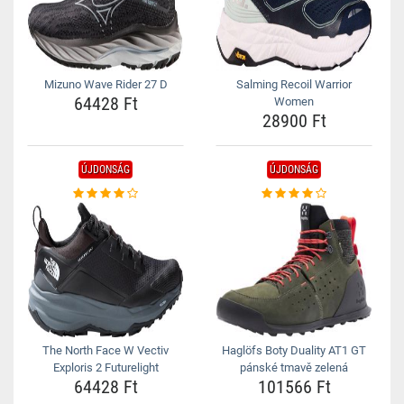
Mizuno Wave Rider 27 D
Salming Recoil Warrior
64428 Ft
Women
28900 Ft
ÚJDONSÁG
ÚJDONSÁG
The North Face W Vectiv
Haglöfs Boty Duality AT1 GT
Exploris 2 Futurelight
pánské tmavě zelená
64428 Ft
101566 Ft