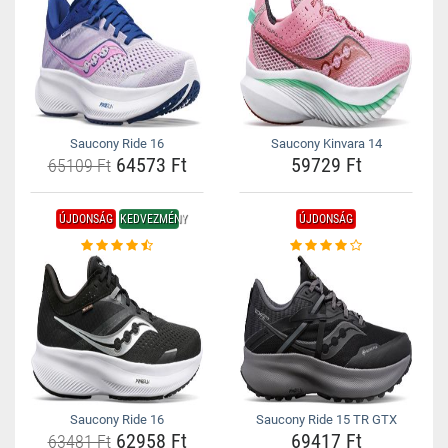
Saucony Ride 16
Saucony Kinvara 14
64573 Ft
59729 Ft
65109 Ft
ÚJDONSÁG
KEDVEZMÉNY
ÚJDONSÁG
Saucony Ride 16
Saucony Ride 15 TR GTX
62958 Ft
69417 Ft
63481 Ft