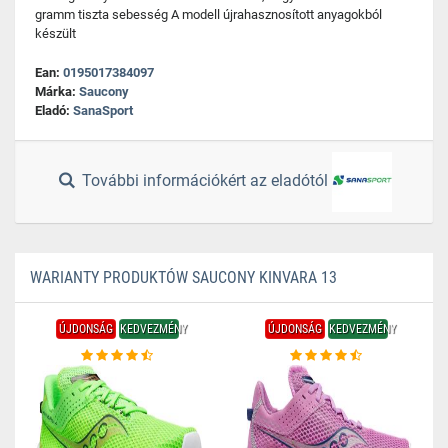
gramm tiszta sebesség A modell újrahasznosított anyagokból
készült
Ean:
0195017384097
Márka:
Saucony
Eladó:
SanaSport
További információkért az eladótól
WARIANTY PRODUKTÓW SAUCONY KINVARA 13
ÚJDONSÁG
KEDVEZMÉNY
ÚJDONSÁG
KEDVEZMÉNY