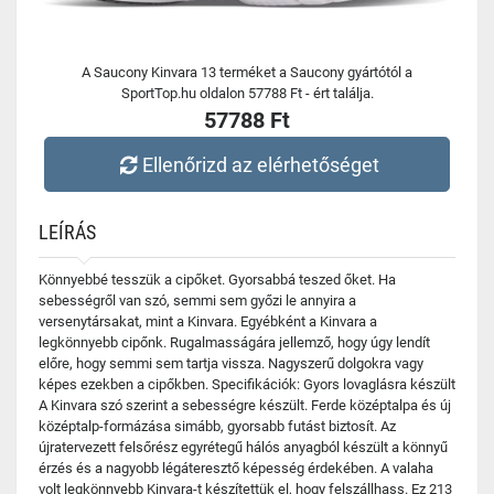
A Saucony Kinvara 13 terméket a Saucony gyártótól a
SportTop.hu oldalon 57788 Ft - ért találja.
57788 Ft
Ellenőrizd az elérhetőséget
LEÍRÁS
Könnyebbé tesszük a cipőket. Gyorsabbá teszed őket. Ha
sebességről van szó, semmi sem győzi le annyira a
versenytársakat, mint a Kinvara. Egyébként a Kinvara a
legkönnyebb cipőnk. Rugalmasságára jellemző, hogy úgy lendít
előre, hogy semmi sem tartja vissza. Nagyszerű dolgokra vagy
képes ezekben a cipőkben. Specifikációk: Gyors lovaglásra készült
A Kinvara szó szerint a sebességre készült. Ferde középtalpa és új
középtalp-formázása simább, gyorsabb futást biztosít. Az
újratervezett felsőrész egyrétegű hálós anyagból készült a könnyű
érzés és a nagyobb légáteresztő képesség érdekében. A valaha
volt legkönnyebb Kinvara-t készítettük el, hogy felszállhass. Ez 213