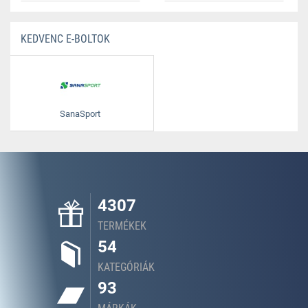
KEDVENC E-BOLTOK
SanaSport
4307
TERMÉKEK
54
KATEGÓRIÁK
93