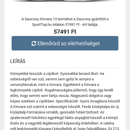
A Saucony Kinvara 13 terméket a Saucony gyártótól a
SportTop.hu oldalon 57491 Ft - ért találja.
57491 Ft
Ellenőrizd az elérhetőséget
LEÍRÁS
Könnyebbé tesszük a cipőket. Gyorsabbá teszed őket. Ha
sebességről van szó, semmi sem győzi le annyira a
versenytársakat, mint a Kinvara. Egyébként a Kinvara a
legkönnyebb cipőnk. Rugalmasságára jellemző, hogy úgy lendít
előre, hogy semmi sem tartja vissza. Nagyszerű dolgokra vagy
képes ezekben a cipőkben. Specifikációk: Gyors lovaglásra készült
A Kinvara szó szerint a sebességre készült. Ferde középtalpa és új
középtalp-formázása simább, gyorsabb futást biztosít. Az
újratervezett felsőrész egyrétegű hálós anyagból készült a könnyű
érzés és a nagyobb légáteresztő képesség érdekében. A valaha
volt legkönnyebb Kinvara-t készítettük el, hogy felszállhass. Ez 213