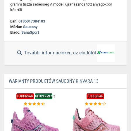
gramm tiszta sebesség A modell újrahasznosított anyagokból
készült
Ean:
0195017384103
Márka:
Saucony
Eladó:
SanaSport
További információkért az eladótól
WARIANTY PRODUKTÓW SAUCONY KINVARA 13
ÚJDONSÁG
KEDVEZMÉNY
ÚJDONSÁG