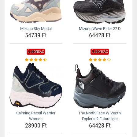
Mizuno Sky Medal
Mizuno Wave Rider 27 D
54739 Ft
64428 Ft
ÚJDONSÁG
ÚJDONSÁG
Salming Recoil Warrior
The North Face W Vectiv
Women
Exploris 2 Futurelight
28900 Ft
64428 Ft