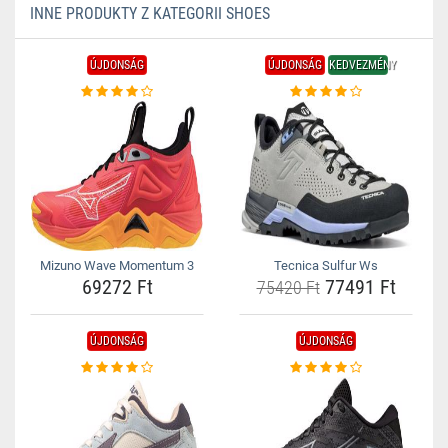
INNE PRODUKTY Z KATEGORII SHOES
ÚJDONSÁG
ÚJDONSÁG
KEDVEZMÉNY
Mizuno Wave Momentum 3
Tecnica Sulfur Ws
69272 Ft
77491 Ft
75420 Ft
ÚJDONSÁG
ÚJDONSÁG