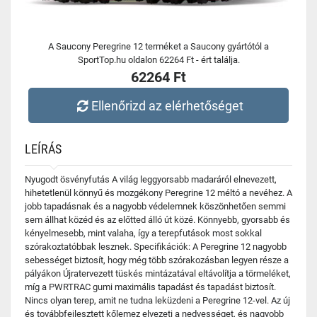
A Saucony Peregrine 12 terméket a Saucony gyártótól a
SportTop.hu oldalon 62264 Ft - ért találja.
62264 Ft
Ellenőrizd az elérhetőséget
LEÍRÁS
Nyugodt ösvényfutás A világ leggyorsabb madaráról elnevezett,
hihetetlenül könnyű és mozgékony Peregrine 12 méltó a nevéhez. A
jobb tapadásnak és a nagyobb védelemnek köszönhetően semmi
sem állhat közéd és az előtted álló út közé. Könnyebb, gyorsabb és
kényelmesebb, mint valaha, így a terepfutások most sokkal
szórakoztatóbbak lesznek. Specifikációk: A Peregrine 12 nagyobb
sebességet biztosít, hogy még több szórakozásban legyen része a
pályákon Újratervezett tüskés mintázatával eltávolítja a törmeléket,
míg a PWRTRAC gumi maximális tapadást és tapadást biztosít.
Nincs olyan terep, amit ne tudna leküzdeni a Peregrine 12-vel. Az új
és továbbfejlesztett kőlemez elvezeti a nedvességet, és nagyobb