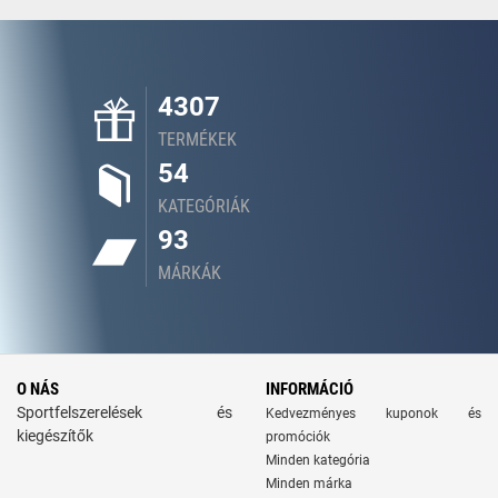
4307
TERMÉKEK
54
KATEGÓRIÁK
93
MÁRKÁK
O NÁS
INFORMÁCIÓ
Sportfelszerelések és
Kedvezményes kuponok és
kiegészítők
promóciók
Minden kategória
Minden márka