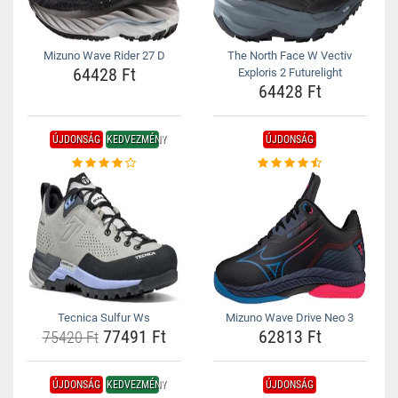
Mizuno Wave Rider 27 D
The North Face W Vectiv
64428 Ft
Exploris 2 Futurelight
64428 Ft
ÚJDONSÁG
KEDVEZMÉNY
ÚJDONSÁG
Tecnica Sulfur Ws
Mizuno Wave Drive Neo 3
77491 Ft
62813 Ft
75420 Ft
ÚJDONSÁG
KEDVEZMÉNY
ÚJDONSÁG