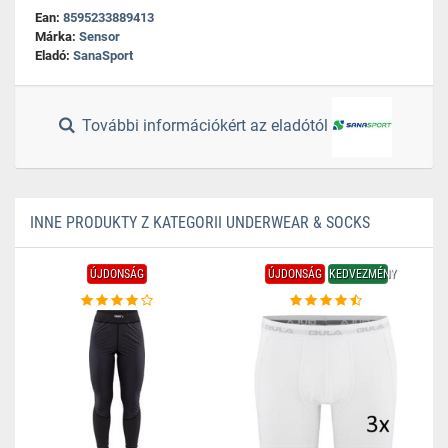
Ean:
8595233889413
Márka:
Sensor
Eladó:
SanaSport
További információkért az eladótól
INNE PRODUKTY Z KATEGORII UNDERWEAR & SOCKS
ÚJDONSÁG
ÚJDONSÁG
KEDVEZMÉNY