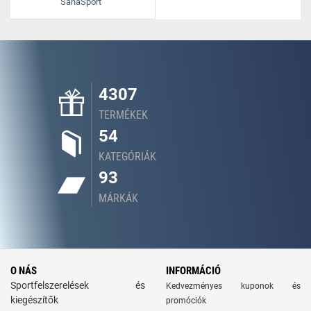
SanaSport
4307
TERMÉKEK
54
KATEGÓRIÁK
93
MÁRKÁK
O NÁS
INFORMÁCIÓ
Sportfelszerelések és
Kedvezményes kuponok és
kiegészítők
promóciók