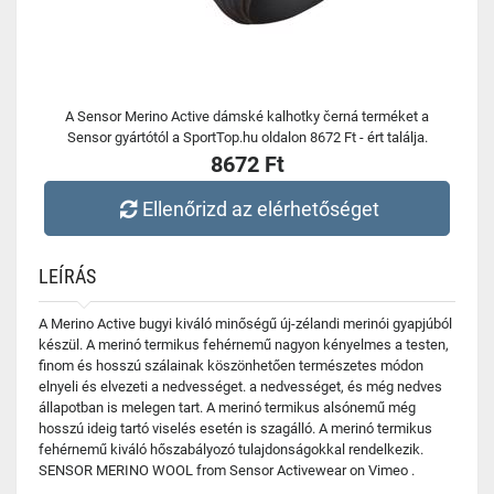
A Sensor Merino Active dámské kalhotky černá terméket a
Sensor gyártótól a SportTop.hu oldalon 8672 Ft - ért találja.
8672 Ft
Ellenőrizd az elérhetőséget
LEÍRÁS
A Merino Active bugyi kiváló minőségű új-zélandi merinói gyapjúból
készül. A merinó termikus fehérnemű nagyon kényelmes a testen,
finom és hosszú szálainak köszönhetően természetes módon
elnyeli és elvezeti a nedvességet. a nedvességet, és még nedves
állapotban is melegen tart. A merinó termikus alsónemű még
hosszú ideig tartó viselés esetén is szagálló. A merinó termikus
fehérnemű kiváló hőszabályozó tulajdonságokkal rendelkezik.
SENSOR MERINO WOOL from Sensor Activewear on Vimeo .