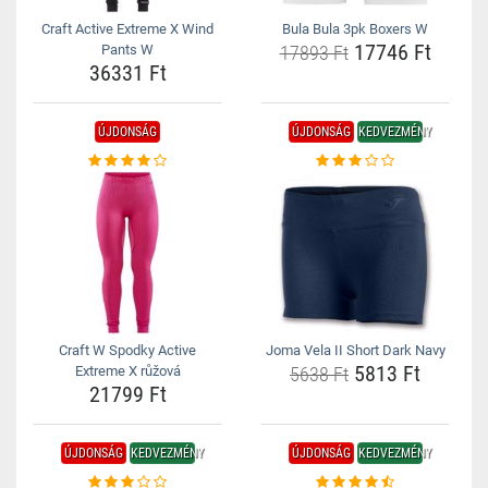
Craft Active Extreme X Wind
Bula Bula 3pk Boxers W
17746 Ft
Pants W
17893 Ft
36331 Ft
ÚJDONSÁG
ÚJDONSÁG
KEDVEZMÉNY
Craft W Spodky Active
Joma Vela II Short Dark Navy
5813 Ft
Extreme X růžová
5638 Ft
21799 Ft
ÚJDONSÁG
KEDVEZMÉNY
ÚJDONSÁG
KEDVEZMÉNY