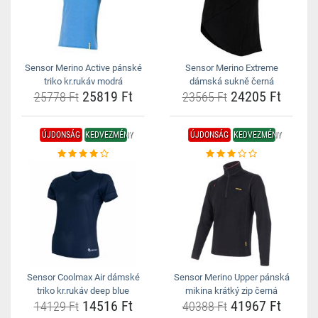
Sensor Merino Active pánské
Sensor Merino Extreme
triko kr.rukáv modrá
dámská sukně černá
25819 Ft
24205 Ft
25778 Ft
23565 Ft
ÚJDONSÁG
KEDVEZMÉNY
ÚJDONSÁG
KEDVEZMÉNY
Sensor Coolmax Air dámské
Sensor Merino Upper pánská
triko kr.rukáv deep blue
mikina krátký zip černá
14516 Ft
41967 Ft
14129 Ft
40388 Ft