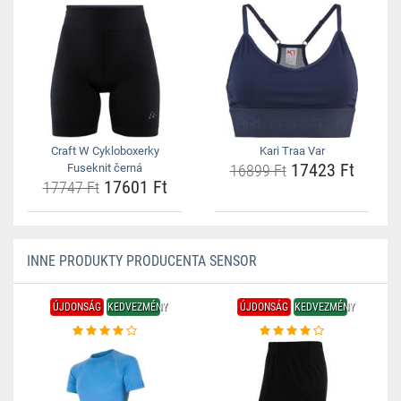
Craft W Cykloboxerky
Kari Traa Var
17423 Ft
Fuseknit černá
16899 Ft
17601 Ft
17747 Ft
INNE PRODUKTY PRODUCENTA SENSOR
ÚJDONSÁG
KEDVEZMÉNY
ÚJDONSÁG
KEDVEZMÉNY