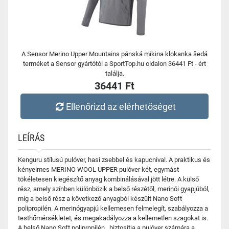
A Sensor Merino Upper Mountains pánská mikina klokanka šedá
terméket a Sensor gyártótól a SportTop.hu oldalon 36441 Ft - ért
találja.
36441 Ft
Ellenőrizd az elérhetőséget
LEÍRÁS
Kenguru stílusú pulóver, hasi zsebbel és kapucnival. A praktikus és
kényelmes MERINO WOOL UPPER pulóver két, egymást
tökéletesen kiegészítő anyag kombinálásával jött létre. A külső
rész, amely színben különbözik a belső részétől, merinói gyapjúból,
míg a belső rész a következő anyagból készült Nano Soft
polipropilén. A merinógyapjú kellemesen felmelegít, szabályozza a
testhőmérsékletet, és megakadályozza a kellemetlen szagokat is.
A belső Nano Soft polipropilén , biztosítja a pulóver számára a