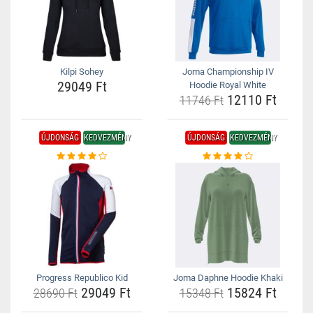
Kilpi Sohey
Joma Championship IV
29049 Ft
Hoodie Royal White
12110 Ft
11746 Ft
ÚJDONSÁG
KEDVEZMÉNY
ÚJDONSÁG
KEDVEZMÉNY
Progress Republico Kid
Joma Daphne Hoodie Khaki
29049 Ft
15824 Ft
28690 Ft
15348 Ft