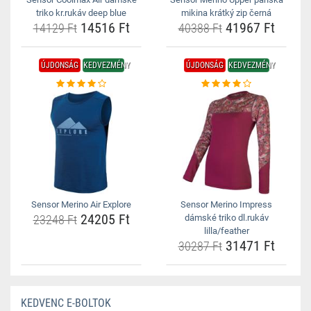
triko kr.rukáv deep blue
mikina krátký zip černá
14516 Ft
41967 Ft
14129 Ft
40388 Ft
ÚJDONSÁG
KEDVEZMÉNY
ÚJDONSÁG
KEDVEZMÉNY
Sensor Merino Air Explore
Sensor Merino Impress
24205 Ft
23248 Ft
dámské triko dl.rukáv
lilla/feather
31471 Ft
30287 Ft
KEDVENC E-BOLTOK