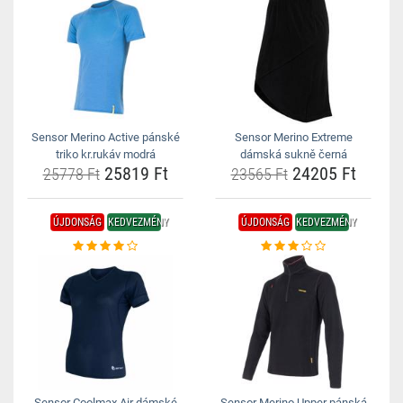
Sensor Merino Active pánské
Sensor Merino Extreme
triko kr.rukáv modrá
dámská sukně černá
25819 Ft
24205 Ft
25778 Ft
23565 Ft
ÚJDONSÁG
KEDVEZMÉNY
ÚJDONSÁG
KEDVEZMÉNY
Sensor Coolmax Air dámské
Sensor Merino Upper pánská