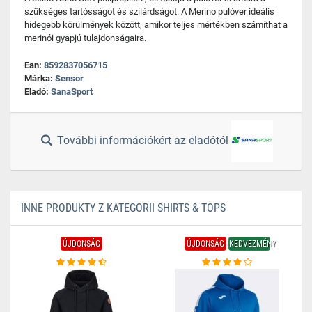
szükséges tartósságot és szilárdságot. A Merino pulóver ideális
hidegebb körülmények között, amikor teljes mértékben számíthat a
merinói gyapjú tulajdonságaira.
Ean:
8592837056715
Márka:
Sensor
Eladó:
SanaSport
További információkért az eladótól
INNE PRODUKTY Z KATEGORII SHIRTS & TOPS
ÚJDONSÁG
ÚJDONSÁG
KEDVEZMÉNY