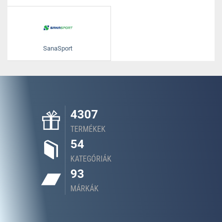
SanaSport
4307
TERMÉKEK
54
KATEGÓRIÁK
93
MÁRKÁK