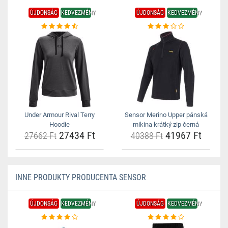
ÚJDONSÁG
KEDVEZMÉNY
ÚJDONSÁG
KEDVEZMÉNY
Under Armour Rival Terry
Sensor Merino Upper pánská
Hoodie
mikina krátký zip černá
27434 Ft
41967 Ft
27662 Ft
40388 Ft
INNE PRODUKTY PRODUCENTA SENSOR
ÚJDONSÁG
KEDVEZMÉNY
ÚJDONSÁG
KEDVEZMÉNY