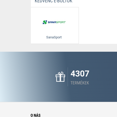
KEDVENC E-BOLTOK
SanaSport
4307
TERMÉKEK
O NÁS