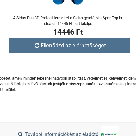
A Sidas Run 3D Protect terméket a Sidas gyártótól a SportTop.hu
oldalon 14446 Ft - ért találja.
14446 Ft
Ellenőrizd az elérhetőséget
lpbetét, amely minden lépésnél nagyobb stabilitást, védelmet és kényelmet igény
 elülső lábfejben lévő bütykök javítják a visszapattanást. Az anatómiailag formá
ó felület.
További információkért az eladótól