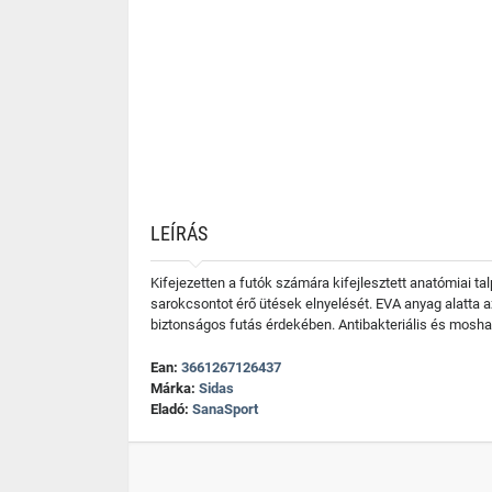
LEÍRÁS
Kifejezetten a futók számára kifejlesztett anatómiai ta
sarokcsontot érő ütések elnyelését. EVA anyag alatta az
biztonságos futás érdekében. Antibakteriális és moshat
Ean:
3661267126437
Márka:
Sidas
Eladó:
SanaSport