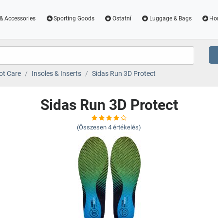
& Accessories
Sporting Goods
Ostatní
Luggage & Bags
Ho
ot Care
Insoles & Inserts
Sidas Run 3D Protect
Sidas Run 3D Protect
(Összesen
4
értékelés)