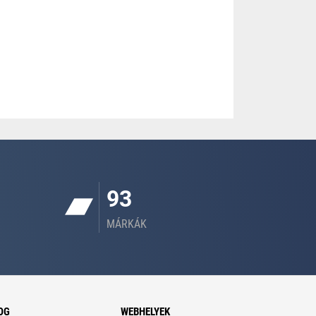
93
MÁRKÁK
OG
WEBHELYEK