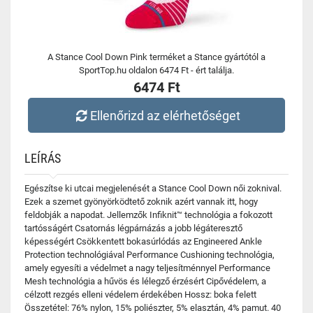
A Stance Cool Down Pink terméket a Stance gyártótól a
SportTop.hu oldalon 6474 Ft - ért találja.
6474 Ft
Ellenőrizd az elérhetőséget
LEÍRÁS
Egészítse ki utcai megjelenését a Stance Cool Down női zoknival.
Ezek a szemet gyönyörködtető zoknik azért vannak itt, hogy
feldobják a napodat. Jellemzők Infiknit™ technológia a fokozott
tartósságért Csatornás légpárnázás a jobb légáteresztő
képességért Csökkentett bokasúrlódás az Engineered Ankle
Protection technológiával Performance Cushioning technológia,
amely egyesíti a védelmet a nagy teljesítménnyel Performance
Mesh technológia a hűvös és lélegző érzésért Cipővédelem, a
célzott rezgés elleni védelem érdekében Hossz: boka felett
Összetétel: 76% nylon, 15% poliészter, 5% elasztán, 4% pamut. 40