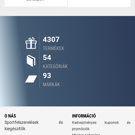
4307
TERMÉKEK
54
KATEGÓRIÁK
93
MÁRKÁK
O NÁS
INFORMÁCIÓ
Sportfelszerelések és
Kedvezményes kuponok és
kiegészítők
promóciók