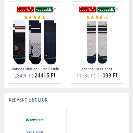
ÚJDONSÁG
KEDVEZMÉNY
ÚJDONSÁG
KEDVEZMÉNY
Stance Duration 3 Pack Multi
Stance Pass Thru
24415 Ft
11093 Ft
23496 Ft
11185 Ft
KEDVENC E-BOLTOK
SanaSport