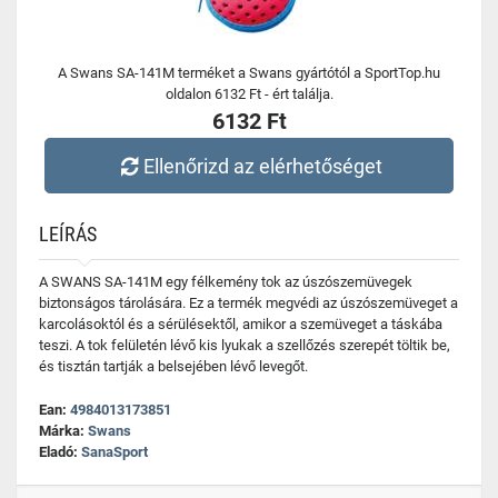
A Swans SA-141M terméket a Swans gyártótól a SportTop.hu
oldalon 6132 Ft - ért találja.
6132 Ft
Ellenőrizd az elérhetőséget
LEÍRÁS
A SWANS SA-141M egy félkemény tok az úszószemüvegek
biztonságos tárolására. Ez a termék megvédi az úszószemüveget a
karcolásoktól és a sérülésektől, amikor a szemüveget a táskába
teszi. A tok felületén lévő kis lyukak a szellőzés szerepét töltik be,
és tisztán tartják a belsejében lévő levegőt.
Ean:
4984013173851
Márka:
Swans
Eladó:
SanaSport