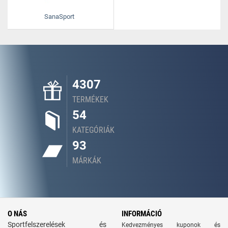
SanaSport
4307
TERMÉKEK
54
KATEGÓRIÁK
93
MÁRKÁK
O NÁS
INFORMÁCIÓ
Sportfelszerelések és
Kedvezményes kuponok és