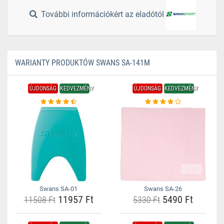
További információkért az eladótól
WARIANTY PRODUKTÓW SWANS SA-141M
ÚJDONSÁG
KEDVEZMÉNY
ÚJDONSÁG
KEDVEZMÉNY
Swans SA-01
Swans SA-26
11957 Ft
5490 Ft
11508 Ft
5330 Ft