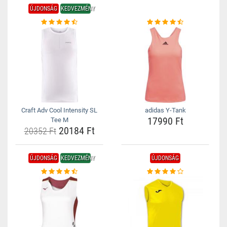
ÚJDONSÁG
KEDVEZMÉNY
Craft Adv Cool Intensity SL
adidas Y-Tank
17990 Ft
Tee M
20184 Ft
20352 Ft
ÚJDONSÁG
KEDVEZMÉNY
ÚJDONSÁG