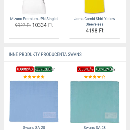
Mizuno Premium JPN Singlet
Joma Combi Shirt Yellow
10334 Ft
9927 Ft
Sleeveless
4198 Ft
INNE PRODUKTY PRODUCENTA SWANS
ÚJDONSÁG
KEDVEZMÉNY
ÚJDONSÁG
KEDVEZMÉNY
Swans SA-28
Swans SA-28