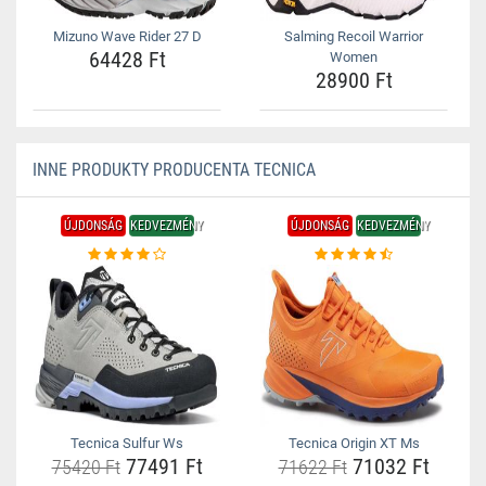
Mizuno Wave Rider 27 D
Salming Recoil Warrior
64428 Ft
Women
28900 Ft
INNE PRODUKTY PRODUCENTA TECNICA
ÚJDONSÁG
KEDVEZMÉNY
ÚJDONSÁG
KEDVEZMÉNY
Tecnica Sulfur Ws
Tecnica Origin XT Ms
77491 Ft
71032 Ft
75420 Ft
71622 Ft