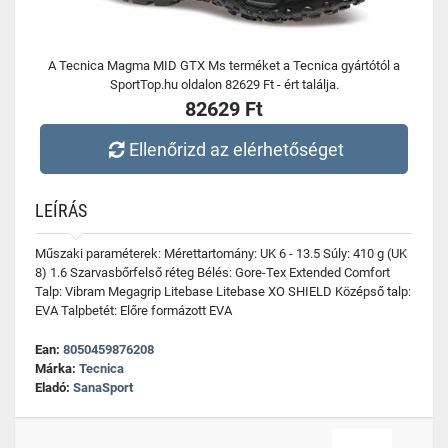
A Tecnica Magma MID GTX Ms terméket a Tecnica gyártótól a
SportTop.hu oldalon 82629 Ft - ért találja.
82629 Ft
Ellenőrizd az elérhetőséget
LEÍRÁS
Műszaki paraméterek: Mérettartomány: UK 6 - 13.5 Súly: 410 g (UK
8) 1.6 Szarvasbőrfelső réteg Bélés: Gore-Tex Extended Comfort
Talp: Vibram Megagrip Litebase Litebase XO SHIELD Középső talp:
EVA Talpbetét: Előre formázott EVA
Ean:
8050459876208
Márka:
Tecnica
Eladó:
SanaSport