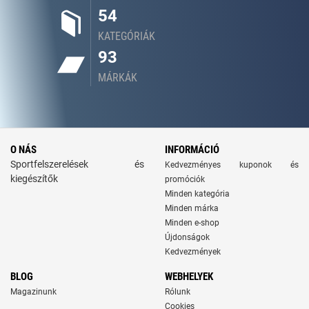
54
KATEGÓRIÁK
93
MÁRKÁK
O NÁS
INFORMÁCIÓ
Sportfelszerelések és
Kedvezményes kuponok és
kiegészítők
promóciók
Minden kategória
Minden márka
Minden e-shop
Újdonságok
Kedvezmények
BLOG
WEBHELYEK
Magazinunk
Rólunk
Cookies