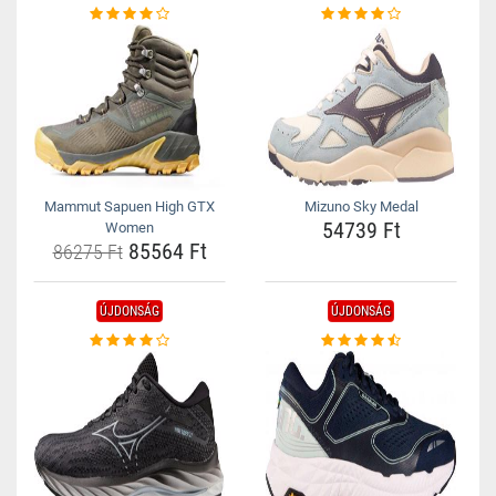
Mammut Sapuen High GTX
Mizuno Sky Medal
54739 Ft
Women
85564 Ft
86275 Ft
ÚJDONSÁG
ÚJDONSÁG