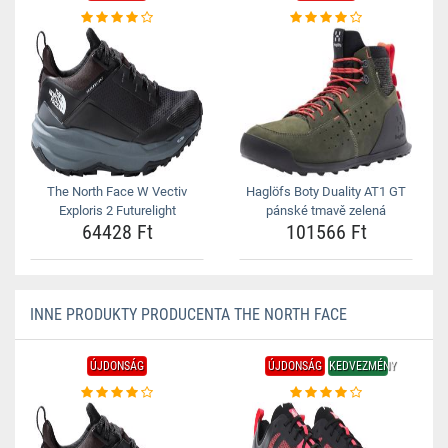
The North Face W Vectiv
Haglöfs Boty Duality AT1 GT
Exploris 2 Futurelight
pánské tmavě zelená
64428 Ft
101566 Ft
INNE PRODUKTY PRODUCENTA THE NORTH FACE
ÚJDONSÁG
ÚJDONSÁG
KEDVEZMÉNY