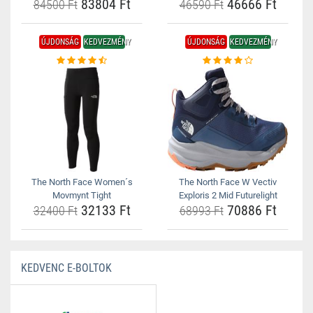
83804 Ft
46666 Ft
84500 Ft
46590 Ft
ÚJDONSÁG
KEDVEZMÉNY
ÚJDONSÁG
KEDVEZMÉNY
The North Face Women´s
The North Face W Vectiv
Movmynt Tight
Exploris 2 Mid Futurelight
32133 Ft
70886 Ft
32400 Ft
68993 Ft
KEDVENC E-BOLTOK