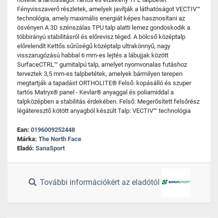
Fényvisszaverő részletek, amelyek javítják a láthatóságot VECTIV™
technológia, amely maximális energiát képes hasznosítani az
ösvényen A 3D szénszálas TPU talp alatti lemez gondoskodik a
többirányú stabilitásról és előrevisz téged. A bölcső középtalp
előrelendít Kettős sűrűségű középtalp ultrakönnyű, nagy
visszarugózású habbal 6 mm-es lejtés a lábujjak között
SurfaceCTRL™ gumitalpú talp, amelyet nyomvonalas futáshoz
terveztek 3,5 mm-es talpbetétek, amelyek bármilyen terepen
megtartják a tapadást ORTHOLITE® Felső: kopásálló és szuper
tartós Matryx® panel - Kevlar® anyaggal és poliamiddal a
talpközépben a stabilitás érdekében. Felső: Megerősített felsőrész
légáteresztő kötött anyagból készült Talp: VECTIV™ technológia
Ean:
0196009252448
Márka:
The North Face
Eladó:
SanaSport
További információkért az eladótól