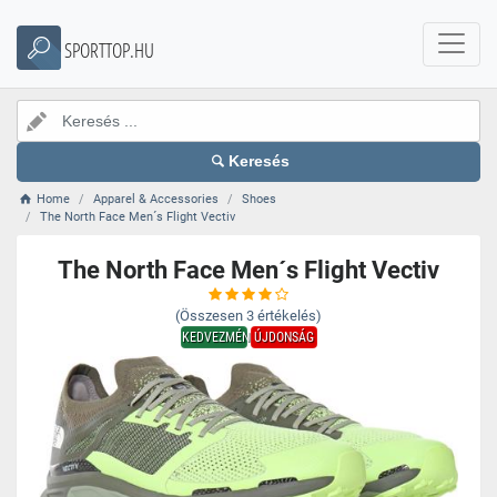
SPORTTOP.HU
Keresés
Home
Apparel & Accessories
Shoes
The North Face Men´s Flight Vectiv
The North Face Men´s Flight Vectiv
(Összesen
3
értékelés)
KEDVEZMÉNY
ÚJDONSÁG