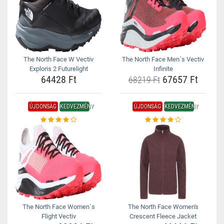
The North Face W Vectiv
The North Face Men´s Vectiv
Exploris 2 Futurelight
Infinite
64428 Ft
67657 Ft
68219 Ft
ÚJDONSÁG
KEDVEZMÉNY
ÚJDONSÁG
KEDVEZMÉNY
The North Face Women´s
The North Face Women's
Flight Vectiv
Crescent Fleece Jacket