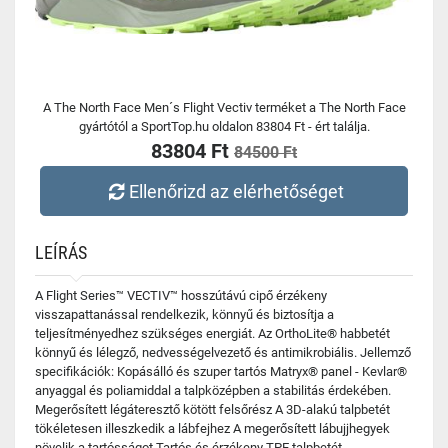
A The North Face Men´s Flight Vectiv terméket a The North Face
gyártótól a SportTop.hu oldalon 83804 Ft - ért találja.
83804 Ft
84500 Ft
Ellenőrizd az elérhetőséget
LEÍRÁS
A Flight Series™ VECTIV™ hosszútávú cipő érzékeny
visszapattanással rendelkezik, könnyű és biztosítja a
teljesítményedhez szükséges energiát. Az OrthoLite® habbetét
könnyű és lélegző, nedvességelvezető és antimikrobiális. Jellemző
specifikációk: Kopásálló és szuper tartós Matryx® panel - Kevlar®
anyaggal és poliamiddal a talpközépben a stabilitás érdekében.
Megerősített légáteresztő kötött felsőrész A 3D-alakú talpbetét
tökéletesen illeszkedik a lábfejhez A megerősített lábujjhegyek
növelik a tartósságot Tartós és érzékeny TPE talpbetét