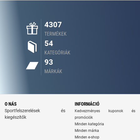
4307
TERMÉKEK
54
KATEGÓRIÁK
93
MÁRKÁK
O NÁS
INFORMÁCIÓ
Sportfelszerelések és
Kedvezményes kuponok és
kiegészítők
promóciók
Minden kategória
Minden márka
Minden e-shop