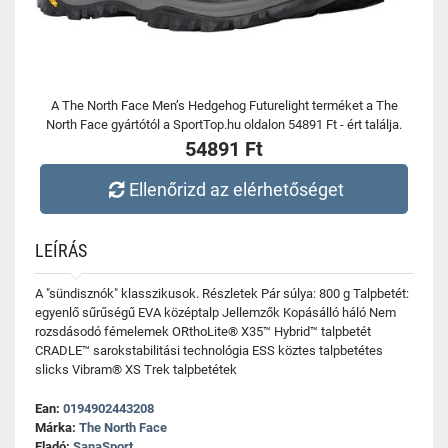
A The North Face Men’s Hedgehog Futurelight terméket a The
North Face gyártótól a SportTop.hu oldalon 54891 Ft - ért találja.
54891 Ft
Ellenőrizd az elérhetőséget
LEÍRÁS
A "sündisznók" klasszikusok. Részletek Pár súlya: 800 g Talpbetét:
egyenlő sűrűségű EVA középtalp Jellemzők Kopásálló háló Nem
rozsdásodó fémelemek ORthoLite® X35™ Hybrid™ talpbetét
CRADLE™ sarokstabilitási technológia ESS köztes talpbetétes
slicks Vibram® XS Trek talpbetétek
Ean:
0194902443208
Márka:
The North Face
Eladó:
SanaSport