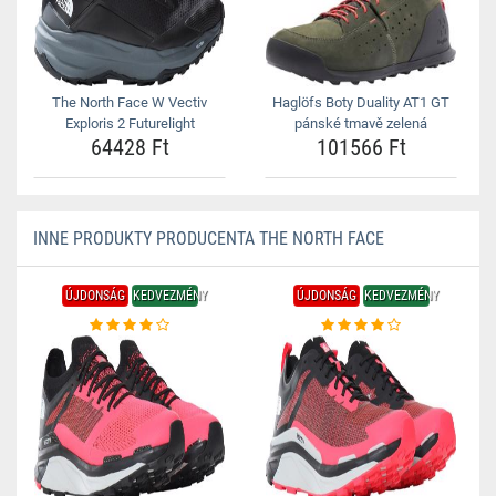
The North Face W Vectiv
Haglöfs Boty Duality AT1 GT
Exploris 2 Futurelight
pánské tmavě zelená
64428 Ft
101566 Ft
INNE PRODUKTY PRODUCENTA THE NORTH FACE
ÚJDONSÁG
KEDVEZMÉNY
ÚJDONSÁG
KEDVEZMÉNY