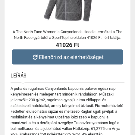
A The North Face Women´s Canyonlands Hoodie terméket a The
North Face gyártótól a SportTop.hu oldalon 41026 Ft - ért találja.
41026 Ft
Ellenőrizd az elérhetőséget
LEÍRÁS
A puha és rugalmas Canyonlands kapucnis pulóver egész nap
kényelmesen és melegen tart minden kiránduláson. Műszaki
jellemzők: 200 g/m2, rugalmas gyapjú, sima előlappal és
szálcsiszolt hátoldallal, amely kényelmet biztosít. Fix motorháztető
Fedetlen elülső hátsó cipzár és mellzseb Raglan ujjak javítják a
mobilitást és a kényelmet Cipzáras kézi zseb A kapucni, a
mandzsetta és a derékpánt szegélye Transzfernyomásos logó a
bal mellkason és a jobb hátsó vállon Hátközép: 61,2775 cm Anya
96% újrahasznosított poliészter 225 g/m², 4% elasztán