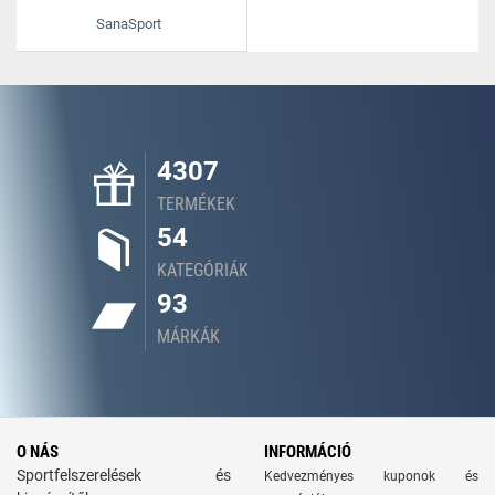
SanaSport
4307
TERMÉKEK
54
KATEGÓRIÁK
93
MÁRKÁK
O NÁS
INFORMÁCIÓ
Sportfelszerelések és
Kedvezményes kuponok és