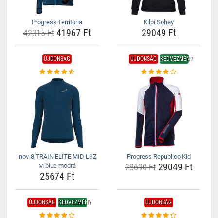
Progress Territoria
Kilpi Sohey
41967 Ft
29049 Ft
42315 Ft
ÚJDONSÁG
ÚJDONSÁG
KEDVEZMÉNY
Inov-8 TRAIN ELITE MID LSZ
Progress Republico Kid
29049 Ft
M blue modrá
28690 Ft
25674 Ft
ÚJDONSÁG
KEDVEZMÉNY
ÚJDONSÁG