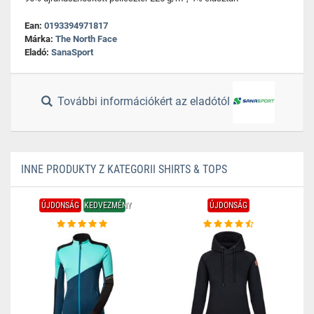
Ean:
0193394971817
Márka:
The North Face
Eladó:
SanaSport
További információkért az eladótól
INNE PRODUKTY Z KATEGORII SHIRTS & TOPS
ÚJDONSÁG
KEDVEZMÉNY
ÚJDONSÁG