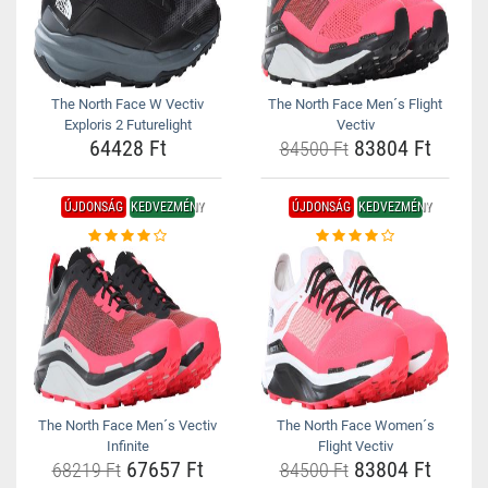
The North Face W Vectiv
The North Face Men´s Flight
Exploris 2 Futurelight
Vectiv
64428 Ft
83804 Ft
84500 Ft
ÚJDONSÁG
KEDVEZMÉNY
ÚJDONSÁG
KEDVEZMÉNY
The North Face Men´s Vectiv
The North Face Women´s
Infinite
Flight Vectiv
67657 Ft
83804 Ft
68219 Ft
84500 Ft