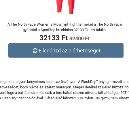
A The North Face Women´s Movmynt Tight terméket a The North Face
gyártótól a SportTop.hu oldalon 32133 Ft - ért találja.
32133 Ft
32400 Ft
Ellenőrizd az elérhetőséget
ingsben nagyon kényelmes leszel az ösvényen. A FlashDry™ anyag elvezeti a ne
nedvességet, hogy hűvös és száraz maradjon. Magas derékrész Belső húzózsinór
erő logó a bal lábszáron és csík a térd hátsó részén növeli a láthatóságot; 50T
n FlashDry™ technológiával. Hátsó alsó lábszár: 80% nylon 105 g/m2, 20% elasz