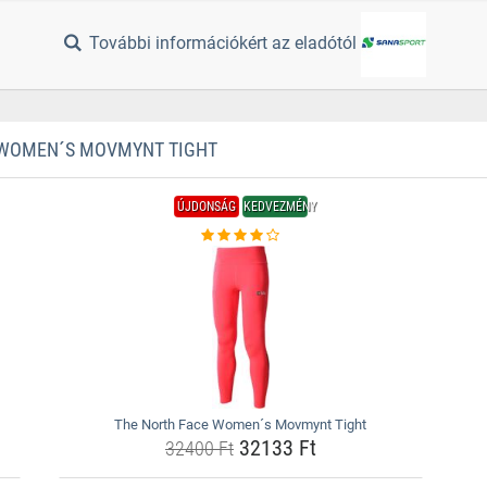
További információkért az eladótól
 WOMEN´S MOVMYNT TIGHT
ÚJDONSÁG
KEDVEZMÉNY
The North Face Women´s Movmynt Tight
32133 Ft
32400 Ft