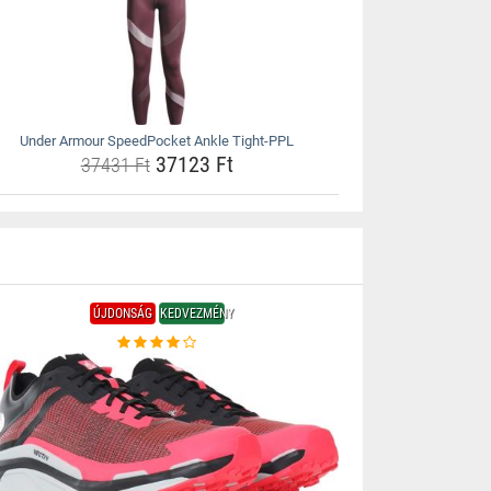
Under Armour SpeedPocket Ankle Tight-PPL
37123 Ft
37431 Ft
ÚJDONSÁG
KEDVEZMÉNY