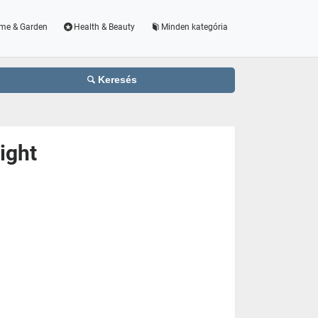
me & Garden
Health & Beauty
Minden kategória
Keresés
ight