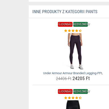
INNE PRODUKTY Z KATEGORII PANTS
ÚJDONSÁG
KEDVEZMÉNY
Under Armour Armour Branded Legging-PPL
24205 Ft
24406 Ft
ÚJDONSÁG
KEDVEZMÉNY