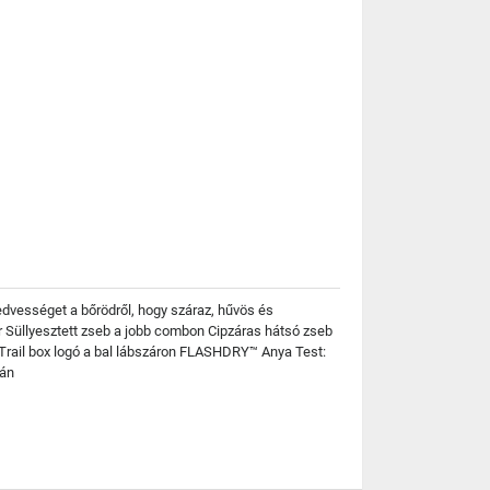
dvességet a bőrödről, hogy száraz, hűvös és
 Süllyesztett zseb a jobb combon Cipzáras hátsó zseb
: Trail box logó a bal lábszáron FLASHDRY™ Anya Test:
tán