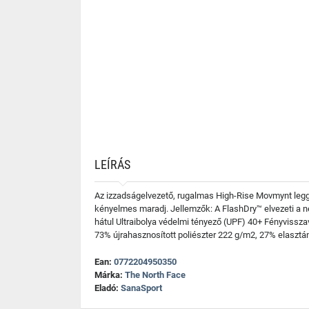
LEÍRÁS
Az izzadságelvezető, rugalmas High-Rise Movmynt legg
kényelmes maradj. Jellemzők: A FlashDry™ elvezeti a 
hátul Ultraibolya védelmi tényező (UPF) 40+ Fényvisszav
73% újrahasznosított poliészter 222 g/m2, 27% elasztá
Ean:
0772204950350
Márka:
The North Face
Eladó:
SanaSport