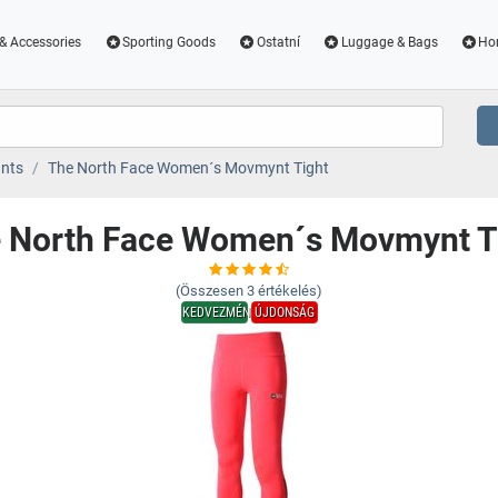
& Accessories
Sporting Goods
Ostatní
Luggage & Bags
Ho
nts
The North Face Women´s Movmynt Tight
 North Face Women´s Movmynt T
(Összesen
3
értékelés)
KEDVEZMÉNY
ÚJDONSÁG