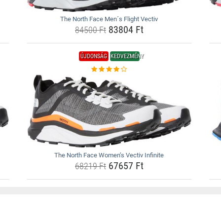
The North Face Men´s Flight Vectiv
83804 Ft
84500 Ft
ÚJDONSÁG
KEDVEZMÉNY
The North Face Women’s Vectiv Infinite
67657 Ft
68219 Ft