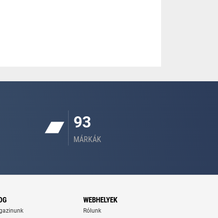
93
MÁRKÁK
OG
WEBHELYEK
gazinunk
Rólunk