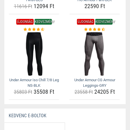
12094 Ft
22590 Ft
11616 Ft
ÚJDONSÁG
KEDVEZMÉNY
ÚJDONSÁG
KEDVEZMÉNY
Under Armour Iso Chill 7/8 Leg
Under Armour CG Armour
NS-BLK
Leggings-GRY
35508 Ft
24205 Ft
35803 Ft
23558 Ft
KEDVENC E-BOLTOK