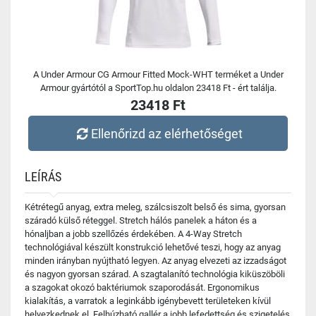
A Under Armour CG Armour Fitted Mock-WHT terméket a Under
Armour gyártótól a SportTop.hu oldalon 23418 Ft - ért találja.
23418 Ft
Ellenőrizd az elérhetőséget
LEÍRÁS
Kétrétegű anyag, extra meleg, szálcsiszolt belső és sima, gyorsan
száradó külső réteggel. Stretch hálós panelek a háton és a
hónaljban a jobb szellőzés érdekében. A 4-Way Stretch
technológiával készült konstrukció lehetővé teszi, hogy az anyag
minden irányban nyújtható legyen. Az anyag elvezeti az izzadságot
és nagyon gyorsan szárad. A szagtalanító technológia kiküszöböli
a szagokat okozó baktériumok szaporodását. Ergonomikus
kialakítás, a varratok a leginkább igénybevett területeken kívül
helyezkednek el. Felhúzható gallér a jobb lefedettség és szigetelés