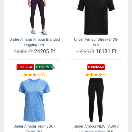
Under Armour Armour Branded
Under Armour Streaker SS-
Legging-PPL
BLK
24205 Ft
16131 Ft
24406 Ft
16265 Ft
ÚJDONSÁG
KEDVEZMÉNY
ÚJDONSÁG
Under Armour Tech SSC -
Under Armour NEW FABRIC
Twist-BLU
HG Armour Pant-BLK