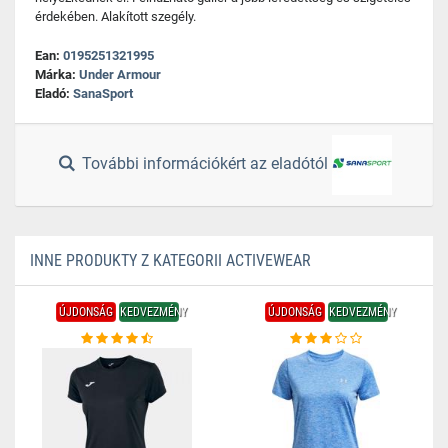
érdekében. Alakított szegély.
Ean:
0195251321995
Márka:
Under Armour
Eladó:
SanaSport
További információkért az eladótól
INNE PRODUKTY Z KATEGORII ACTIVEWEAR
ÚJDONSÁG
KEDVEZMÉNY
ÚJDONSÁG
KEDVEZMÉNY