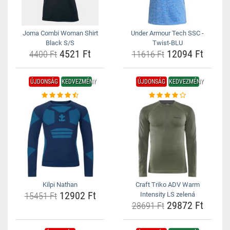
Joma Combi Woman Shirt
Under Armour Tech SSC -
Black S/S
Twist-BLU
4521 Ft
12094 Ft
4400 Ft
11616 Ft
ÚJDONSÁG
KEDVEZMÉNY
ÚJDONSÁG
KEDVEZMÉNY
Kilpi Nathan
Craft Triko ADV Warm
12902 Ft
15451 Ft
Intensity LS zelená
29872 Ft
28691 Ft