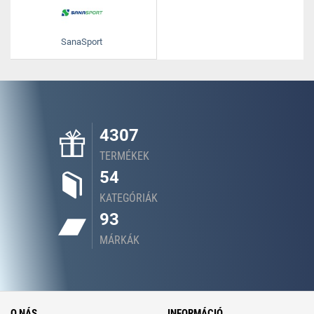
SanaSport
4307
TERMÉKEK
54
KATEGÓRIÁK
93
MÁRKÁK
O NÁS
INFORMÁCIÓ