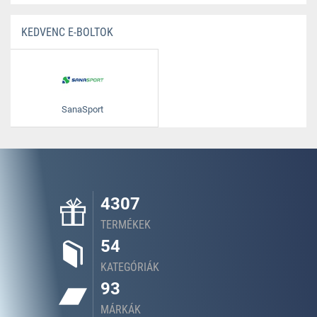
KEDVENC E-BOLTOK
SanaSport
4307
TERMÉKEK
54
KATEGÓRIÁK
93
MÁRKÁK