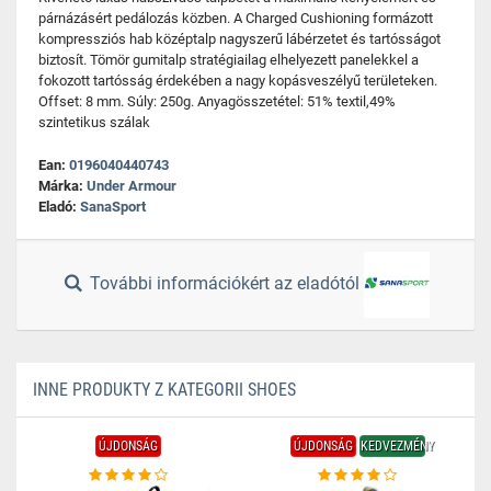
párnázásért pedálozás közben. A Charged Cushioning formázott
kompressziós hab középtalp nagyszerű lábérzetet és tartósságot
biztosít. Tömör gumitalp stratégiailag elhelyezett panelekkel a
fokozott tartósság érdekében a nagy kopásveszélyű területeken.
Offset: 8 mm. Súly: 250g. Anyagösszetétel: 51% textil,49%
szintetikus szálak
Ean:
0196040440743
Márka:
Under Armour
Eladó:
SanaSport
További információkért az eladótól
INNE PRODUKTY Z KATEGORII SHOES
ÚJDONSÁG
ÚJDONSÁG
KEDVEZMÉNY