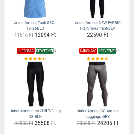
Under Armour Tech SSC -
Under Armour NEW FABRIC
Twist-BLU
HG Armour Pant-BLK
12094 Ft
22590 Ft
11616 Ft
ÚJDONSÁG
KEDVEZMÉNY
ÚJDONSÁG
KEDVEZMÉNY
Under Armour Iso Chill 7/8 Leg
Under Armour CG Armour
NS-BLK
Leggings-GRY
35508 Ft
24205 Ft
35803 Ft
23558 Ft