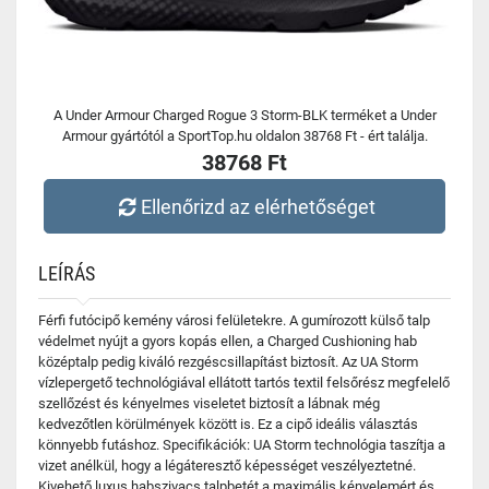
A Under Armour Charged Rogue 3 Storm-BLK terméket a Under
Armour gyártótól a SportTop.hu oldalon 38768 Ft - ért találja.
38768 Ft
Ellenőrizd az elérhetőséget
LEÍRÁS
Férfi futócipő kemény városi felületekre. A gumírozott külső talp
védelmet nyújt a gyors kopás ellen, a Charged Cushioning hab
középtalp pedig kiváló rezgéscsillapítást biztosít. Az UA Storm
vízlepergető technológiával ellátott tartós textil felsőrész megfelelő
szellőzést és kényelmes viseletet biztosít a lábnak még
kedvezőtlen körülmények között is. Ez a cipő ideális választás
könnyebb futáshoz. Specifikációk: UA Storm technológia taszítja a
vizet anélkül, hogy a légáteresztő képességet veszélyeztetné.
Kivehető luxus habszivacs talpbetét a maximális kényelemért és