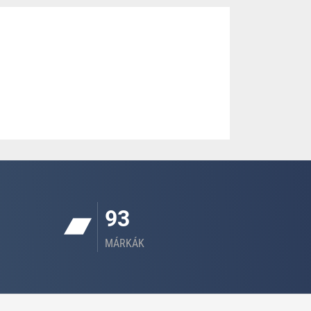
93
MÁRKÁK