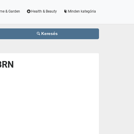
me & Garden
Health & Beauty
Minden kategória
Keresés
-BRN