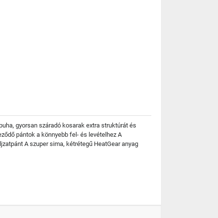
puha, gyorsan száradó kosarak extra struktúrát és
eződő pántok a könnyebb fel- és levételhez A
aljzatpánt A szuper sima, kétrétegű HeatGear anyag