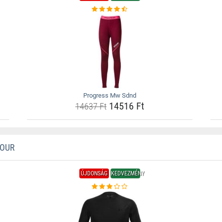
Progress Mw Sdnd
14516 Ft
14637 Ft
MOUR
ÚJDONSÁG
KEDVEZMÉNY