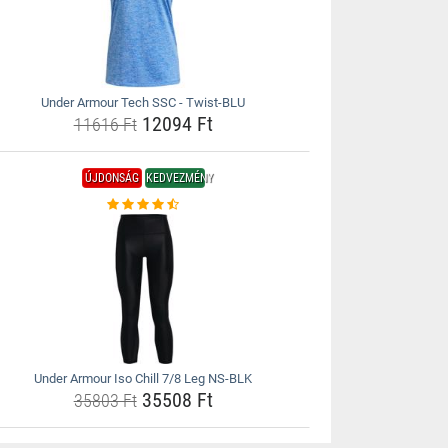
Under Armour Tech SSC - Twist-BLU
12094 Ft
11616 Ft
ÚJDONSÁG
KEDVEZMÉNY
Under Armour Iso Chill 7/8 Leg NS-BLK
35508 Ft
35803 Ft