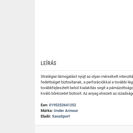
LEÍRÁS
Stratégiai támogatást nyújt az olyan mérsékelt intenzi
fedettséget biztosítanak, a perforációkkal a további l
továbbfejlesztett belső kialakítás segít a párnázottsá
kiváló bőrérzetet biztosít. Az anyag elvezeti az izzads
Ean:
0195252641252
Márka:
Under Armour
Eladó:
SanaSport