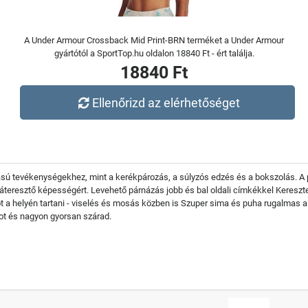
A Under Armour Crossback Mid Print-BRN terméket a Under Armour
gyártótól a SportTop.hu oldalon 18840 Ft - ért találja.
18840 Ft
Ellenőrizd az elérhetőséget
tású tevékenységekhez, mint a kerékpározás, a súlyzós edzés és a bokszolás. A 
égáteresztő képességért. Levehető párnázás jobb és bal oldali címkékkel Kereszt
got a helyén tartani - viselés és mosás közben is Szuper sima és puha rugalmas 
ágot és nagyon gyorsan szárad.