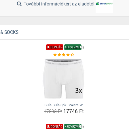
További információkért az eladótól
 & SOCKS
ÚJDONSÁG
KEDVEZMÉNY
Bula Bula 3pk Boxers W
17746 Ft
17893 Ft
ÚJDONSÁG
KEDVEZMÉNY