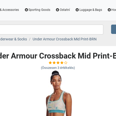
& Accessories
Sporting Goods
Ostatní
Luggage & Bags
Ho
derwear & Socks
Under Armour Crossback Mid Print-BRN
er Armour Crossback Mid Print
(Összesen
3
értékelés)