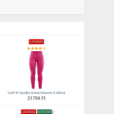
ÚJDONSÁG
Craft W Spodky Active Extreme X růžová
21799 Ft
ÚJDONSÁG
KEDVEZMÉNY