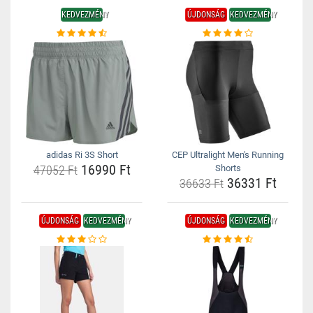
KEDVEZMÉNY
ÚJDONSÁG
KEDVEZMÉNY
adidas Ri 3S Short
CEP Ultralight Men's Running
16990 Ft
47052 Ft
Shorts
36331 Ft
36633 Ft
ÚJDONSÁG
KEDVEZMÉNY
ÚJDONSÁG
KEDVEZMÉNY