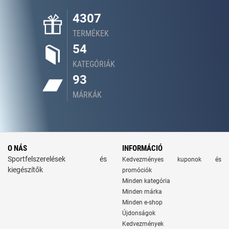
4307
TERMÉKEK
54
KATEGÓRIÁK
93
MÁRKÁK
O NÁS
INFORMÁCIÓ
Sportfelszerelések és
Kedvezményes kuponok és
kiegészítők
promóciók
Minden kategória
Minden márka
Minden e-shop
Újdonságok
Kedvezmények