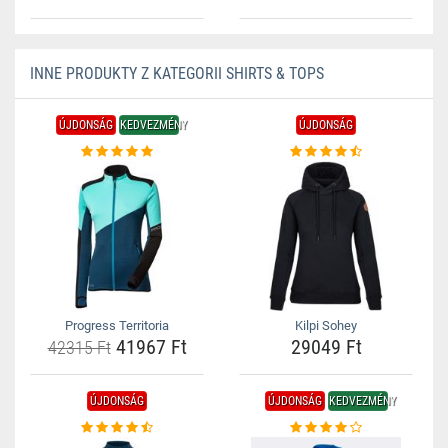
INNE PRODUKTY Z KATEGORII SHIRTS & TOPS
ÚJDONSÁG
KEDVEZMÉNY
ÚJDONSÁG
Progress Territoria
Kilpi Sohey
41967 Ft
29049 Ft
42315 Ft
ÚJDONSÁG
ÚJDONSÁG
KEDVEZMÉNY