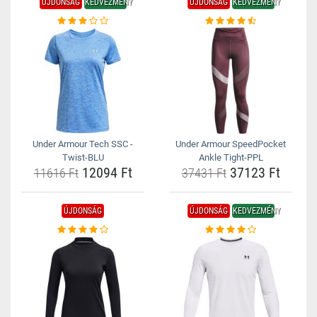
ÚJDONSÁG
KEDVEZMÉNY
ÚJDONSÁG
KEDVEZMÉNY
Under Armour Tech SSC -
Under Armour SpeedPocket
Twist-BLU
Ankle Tight-PPL
12094 Ft
37123 Ft
11616 Ft
37431 Ft
ÚJDONSÁG
ÚJDONSÁG
KEDVEZMÉNY