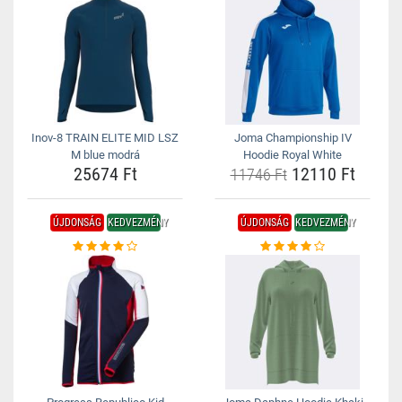
Inov-8 TRAIN ELITE MID LSZ
Joma Championship IV
M blue modrá
Hoodie Royal White
25674 Ft
12110 Ft
11746 Ft
ÚJDONSÁG
KEDVEZMÉNY
ÚJDONSÁG
KEDVEZMÉNY