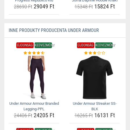
Progress Republico Kid
Joma Daphne Hoodie Khaki
29049 Ft
15824 Ft
28690 Ft
15348 Ft
INNE PRODUKTY PRODUCENTA UNDER ARMOUR
ÚJDONSÁG
KEDVEZMÉNY
ÚJDONSÁG
KEDVEZMÉNY
Under Armour Armour Branded
Under Armour Streaker SS-
Legging-PPL
BLK
24205 Ft
16131 Ft
24406 Ft
16265 Ft