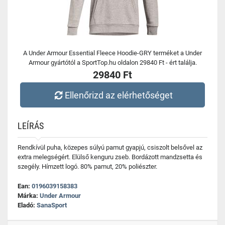
A Under Armour Essential Fleece Hoodie-GRY terméket a Under
Armour gyártótól a SportTop.hu oldalon 29840 Ft - ért találja.
29840 Ft
Ellenőrizd az elérhetőséget
LEÍRÁS
Rendkívül puha, közepes súlyú pamut gyapjú, csiszolt belsővel az
extra melegségért. Elülső kenguru zseb. Bordázott mandzsetta és
szegély. Hímzett logó. 80% pamut, 20% poliészter.
Ean:
0196039158383
Márka:
Under Armour
Eladó:
SanaSport