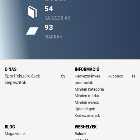
54
KATEGÓRIÁK
93
MÁRKÁK
O NÁS
INFORMÁCIÓ
Sportfelszerelések és
Kedvezményes kuponok és
kiegészítők
promóciók
Minden kategória
Minden márka
Minden e-shop
Újdonságok
Kedvezmények
BLOG
WEBHELYEK
Magazinunk
Rólunk