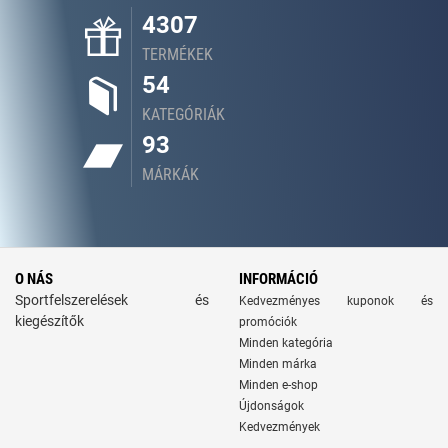
4307
TERMÉKEK
54
KATEGÓRIÁK
93
MÁRKÁK
O NÁS
INFORMÁCIÓ
Sportfelszerelések és
Kedvezményes kuponok és
kiegészítők
promóciók
Minden kategória
Minden márka
Minden e-shop
Újdonságok
Kedvezmények