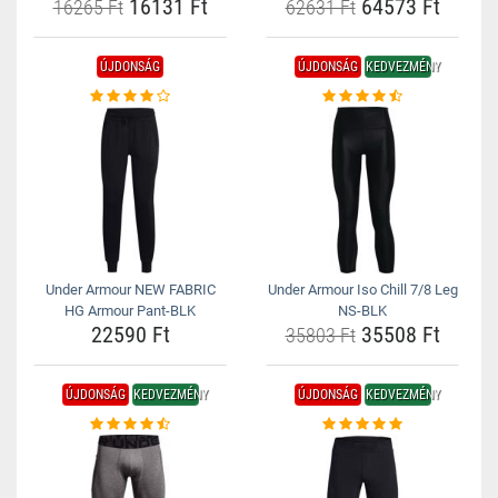
16131 Ft
64573 Ft
16265 Ft
62631 Ft
ÚJDONSÁG
ÚJDONSÁG
KEDVEZMÉNY
Under Armour NEW FABRIC
Under Armour Iso Chill 7/8 Leg
HG Armour Pant-BLK
NS-BLK
22590 Ft
35508 Ft
35803 Ft
ÚJDONSÁG
KEDVEZMÉNY
ÚJDONSÁG
KEDVEZMÉNY