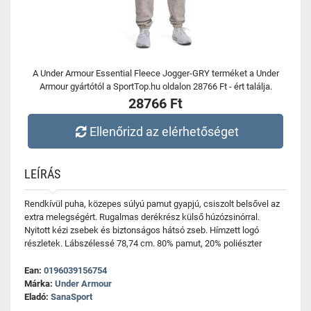
A Under Armour Essential Fleece Jogger-GRY terméket a Under
Armour gyártótól a SportTop.hu oldalon 28766 Ft - ért találja.
28766 Ft
Ellenőrizd az elérhetőséget
LEÍRÁS
Rendkívül puha, közepes súlyú pamut gyapjú, csiszolt belsővel az
extra melegségért. Rugalmas derékrész külső húzózsinórral.
Nyitott kézi zsebek és biztonságos hátsó zseb. Hímzett logó
részletek. Lábszélessé 78,74 cm. 80% pamut, 20% poliészter
Ean:
0196039156754
Márka:
Under Armour
Eladó:
SanaSport