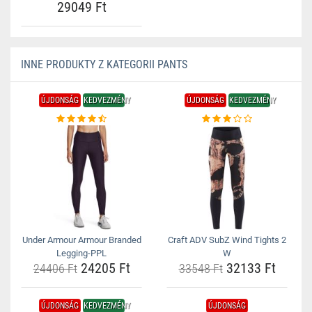
29049 Ft
INNE PRODUKTY Z KATEGORII PANTS
ÚJDONSÁG
KEDVEZMÉNY
ÚJDONSÁG
KEDVEZMÉNY
Under Armour Armour Branded
Craft ADV SubZ Wind Tights 2
Legging-PPL
W
24205 Ft
32133 Ft
24406 Ft
33548 Ft
ÚJDONSÁG
KEDVEZMÉNY
ÚJDONSÁG