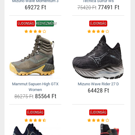
Mizuno Wave Momentum 3
Tecnica Sulfur Ws
69272 Ft
77491 Ft
75420 Ft
ÚJDONSÁG
KEDVEZMÉNY
ÚJDONSÁG
Mammut Sapuen High GTX
Mizuno Wave Rider 27 D
64428 Ft
Women
85564 Ft
86275 Ft
ÚJDONSÁG
ÚJDONSÁG