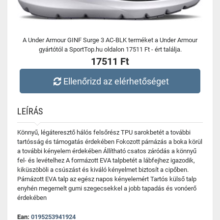
A Under Armour GINF Surge 3 AC-BLK terméket a Under Armour
gyártótól a SportTop.hu oldalon 17511 Ft - ért találja.
17511 Ft
Ellenőrizd az elérhetőséget
LEÍRÁS
Könnyű, légáteresztő hálós felsőrész TPU sarokbetét a további
tartósság és támogatás érdekében Fokozott párnázás a boka körül
a további kényelem érdekében Állítható csatos záródás a könnyű
fel- és levételhez A formázott EVA talpbetét a lábfejhez igazodik,
kiküszöböli a csúszást és kiváló kényelmet biztosít a cipőben.
Párnázott EVA talp az egész napos kényelemért Tartós külső talp
enyhén megemelt gumi szegecsekkel a jobb tapadás és vonóerő
érdekében
Ean:
0195253941924