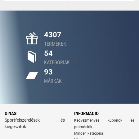
4307
TERMÉKEK
54
KATEGÓRIÁK
93
MÁRKÁK
O NÁS
INFORMÁCIÓ
Sportfelszerelések és
Kedvezményes kuponok és
kiegészítők
promóciók
Minden kategória