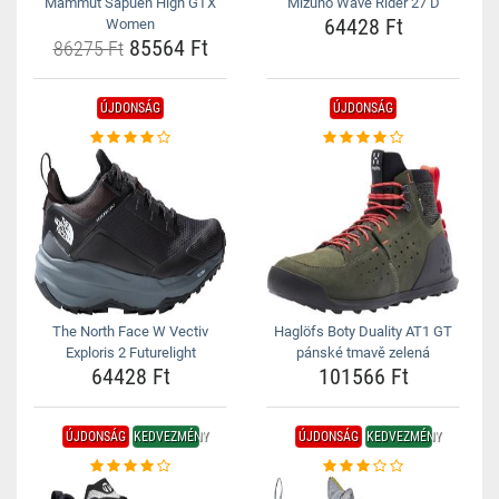
Mammut Sapuen High GTX
Mizuno Wave Rider 27 D
64428 Ft
Women
85564 Ft
86275 Ft
ÚJDONSÁG
ÚJDONSÁG
The North Face W Vectiv
Haglöfs Boty Duality AT1 GT
Exploris 2 Futurelight
pánské tmavě zelená
64428 Ft
101566 Ft
ÚJDONSÁG
KEDVEZMÉNY
ÚJDONSÁG
KEDVEZMÉNY