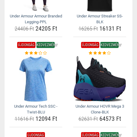
Under Armour Armour Branded
Under Armour Streaker SS-
Legging-PPL
BLK
24205 Ft
16131 Ft
24406 Ft
16265 Ft
ÚJDONSÁG
KEDVEZMÉNY
ÚJDONSÁG
KEDVEZMÉNY
Under Armour Tech SSC -
Under Armour HOVR Mega 3
Twist-BLU
Clone-BLK
12094 Ft
64573 Ft
11616 Ft
62631 Ft
ÚJDONSÁG
ÚJDONSÁG
KEDVEZMÉNY