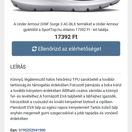
A Under Armour GINF Surge 3 AC-BLK terméket a Under Armour
gyártótól a SportTop.hu oldalon 17392 Ft - ért találja.
17392 Ft
Ellenőrizd az elérhetőséget
LEÍRÁS
Könnyű, légáteresztő hálós felsőrész TPU sarokbetét a további
tartósság és támogatás érdekében Fokozott párnázás a boka körül
a további kényelem érdekében Állítható csatos záródás a könnyű
fel- és levételhez A formázott EVA talpbetét a lábfejhez igazodik,
kiküszöböli a csúszást és kiváló kényelmet biztosít a cipőben.
Párnázott EVA talp az egész napos kényelemért Tartós külső talp
enyhén megemelt gumi szegecsekkel a jobb tapadás és vonóerő
érdekében
Ean:
0195253941900