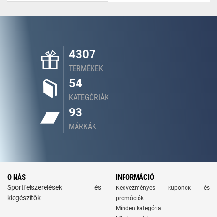
4307
TERMÉKEK
54
KATEGÓRIÁK
93
MÁRKÁK
O NÁS
INFORMÁCIÓ
Sportfelszerelések és
Kedvezményes kuponok és
kiegészítők
promóciók
Minden kategória