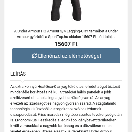
A Under Armour HG Armour 3/4 Legging-GRY terméket a Under
Armour gyártótól a SportTop.hu oldalon 15607 Ft - ért találja.
15607 Ft
Ellenőrizd az elérhetőséget
LEÍRÁS
Az extra könnyű HeatGear® anyag tökéletes lefedettséget biztosít
mindenféle korlátozás nélkül. Stratégiai hálós panelek a jobb
szellőzésért ott, ahol a legnagyobb szükség van rá. Az anyag
elvezeti az izzadságot és nagyon gyorsan szárad. A szagtalanító
technológia kiküszöböli a szagokat okozó baktériumok
elszaporodását. Friss maradsz még több sportos tevékenység után
is. Ergonomikus illeszkedés a leginkább igénybevett területeken
kívüli varrásokkal a nagyobb tartósság és a dörzsölésmentes
viselet érdekében. Széles elasztikus derékpánt Under Armour