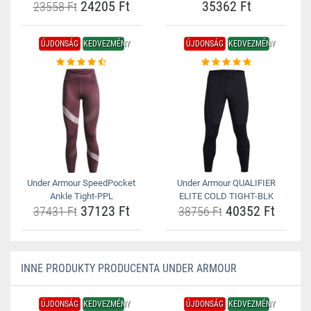
24205 Ft
35362 Ft
23558 Ft
ÚJDONSÁG
KEDVEZMÉNY
ÚJDONSÁG
KEDVEZMÉNY
Under Armour SpeedPocket
Under Armour QUALIFIER
Ankle Tight-PPL
ELITE COLD TIGHT-BLK
37123 Ft
40352 Ft
37431 Ft
38756 Ft
INNE PRODUKTY PRODUCENTA UNDER ARMOUR
ÚJDONSÁG
KEDVEZMÉNY
ÚJDONSÁG
KEDVEZMÉNY