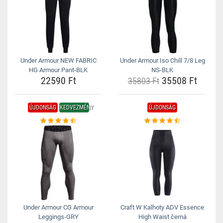
Under Armour NEW FABRIC
Under Armour Iso Chill 7/8 Leg
HG Armour Pant-BLK
NS-BLK
22590 Ft
35508 Ft
35803 Ft
ÚJDONSÁG
KEDVEZMÉNY
ÚJDONSÁG
Under Armour CG Armour
Craft W Kalhoty ADV Essence
Leggings-GRY
High Waist černá