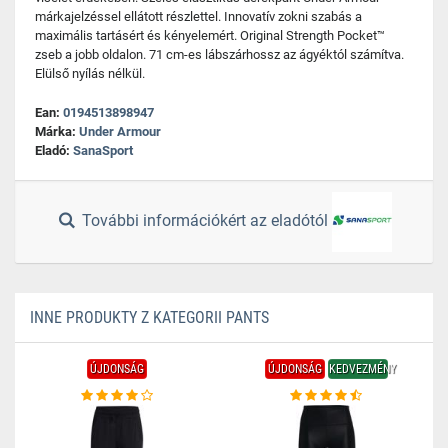
márkajelzéssel ellátott részlettel. Innovatív zokni szabás a
maximális tartásért és kényelemért. Original Strength Pocket™
zseb a jobb oldalon. 71 cm-es lábszárhossz az ágyéktól számítva.
Elülső nyílás nélkül.
Ean:
0194513898947
Márka:
Under Armour
Eladó:
SanaSport
További információkért az eladótól
INNE PRODUKTY Z KATEGORII PANTS
ÚJDONSÁG
ÚJDONSÁG
KEDVEZMÉNY