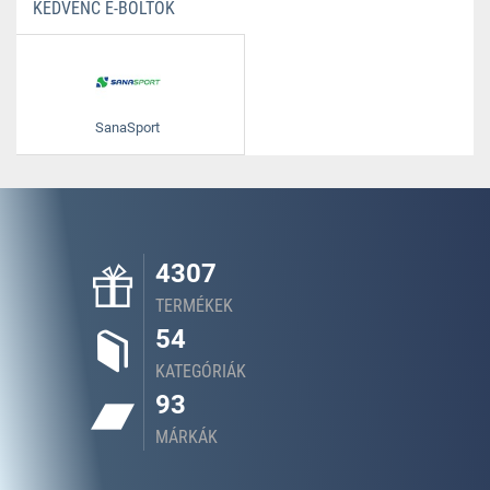
KEDVENC E-BOLTOK
SanaSport
4307
TERMÉKEK
54
KATEGÓRIÁK
93
MÁRKÁK