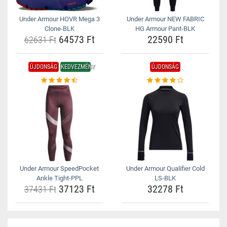
Under Armour HOVR Mega 3
Under Armour NEW FABRIC
Clone-BLK
HG Armour Pant-BLK
64573 Ft
22590 Ft
62631 Ft
ÚJDONSÁG
KEDVEZMÉNY
ÚJDONSÁG
Under Armour SpeedPocket
Under Armour Qualifier Cold
Ankle Tight-PPL
LS-BLK
37123 Ft
32278 Ft
37431 Ft