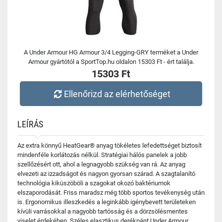
A Under Armour HG Armour 3/4 Legging-GRY terméket a Under
Armour gyártótól a SportTop.hu oldalon 15303 Ft - ért találja.
15303 Ft
Ellenőrizd az elérhetőséget
LEÍRÁS
Az extra könnyű HeatGear® anyag tökéletes lefedettséget biztosít
mindenféle korlátozás nélkül. Stratégiai hálós panelek a jobb
szellőzésért ott, ahol a legnagyobb szükség van rá. Az anyag
elvezeti az izzadságot és nagyon gyorsan szárad. A szagtalanító
technológia kiküszöböli a szagokat okozó baktériumok
elszaporodását. Friss maradsz még több sportos tevékenység után
is. Ergonomikus illeszkedés a leginkább igénybevett területeken
kívüli varrásokkal a nagyobb tartósság és a dörzsölésmentes
viselet érdekében. Széles elasztikus derékpánt Under Armour