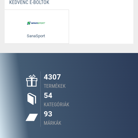
KEDVENC E-BOLTOK
SanaSport
4307
TERMÉKEK
54
KATEGÓRIÁK
93
MÁRKÁK