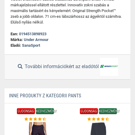
márkajelzéssel ellátott részlettel. Innovatív zokni szabás a
maximális tartásért és kényelemért. Original Strength Pocket™
zseb a jobb oldalon. 71 cm-es lábszárhossz az ágyéktól számítva.
Elülső nyílás nélkül.
Ean:
0194513898923
Márka:
Under Armour
Eladó:
SanaSport
További információkért az eladótól
INNE PRODUKTY Z KATEGORII PANTS
ÚJDONSÁG
KEDVEZMÉNY
ÚJDONSÁG
KEDVEZMÉNY