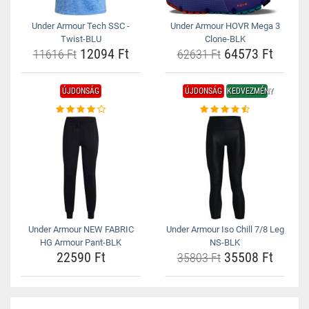
Under Armour Tech SSC -
Under Armour HOVR Mega 3
Twist-BLU
Clone-BLK
12094 Ft
64573 Ft
11616 Ft
62631 Ft
ÚJDONSÁG
ÚJDONSÁG
KEDVEZMÉNY
Under Armour NEW FABRIC
Under Armour Iso Chill 7/8 Leg
HG Armour Pant-BLK
NS-BLK
22590 Ft
35508 Ft
35803 Ft