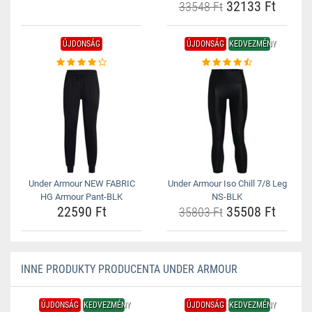
32133 Ft
33548 Ft
ÚJDONSÁG
ÚJDONSÁG
KEDVEZMÉNY
Under Armour NEW FABRIC
Under Armour Iso Chill 7/8 Leg
HG Armour Pant-BLK
NS-BLK
22590 Ft
35508 Ft
35803 Ft
INNE PRODUKTY PRODUCENTA UNDER ARMOUR
ÚJDONSÁG
KEDVEZMÉNY
ÚJDONSÁG
KEDVEZMÉNY