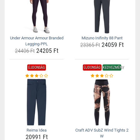
Under Armour Armour Branded
Mizuno Inifinity 88 Pant
24059 Ft
Legging-PPL
23365 Ft
24205 Ft
24406 Ft
ÚJDONSÁG
ÚJDONSÁG
KEDVEZMÉNY
Reima Idea
Craft ADV SubZ Wind Tights 2
20991 Ft
W