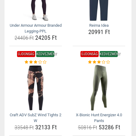
Under Armour Armour Branded
Reima Idea
20991 Ft
Legging-PPL
24205 Ft
24406 Ft
ÚJDONSÁG
KEDVEZMÉNY
ÚJDONSÁG
KEDVEZMÉNY
Craft ADV SubZ Wind Tights 2
X-Bionic Hunt Energizer 4.0
W
Pants
32133 Ft
53286 Ft
33548 Ft
50816 Ft