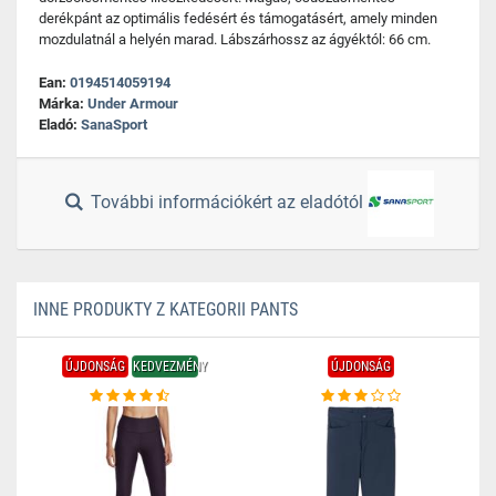
derékpánt az optimális fedésért és támogatásért, amely minden
mozdulatnál a helyén marad. Lábszárhossz az ágyéktól: 66 cm.
Ean:
0194514059194
Márka:
Under Armour
Eladó:
SanaSport
További információkért az eladótól
INNE PRODUKTY Z KATEGORII PANTS
ÚJDONSÁG
KEDVEZMÉNY
ÚJDONSÁG