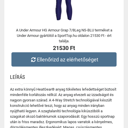
A Under Armour HG Armour Grap 7/8Leg NS-BLU terméket a
Under Armour gyártótól a SportTop.hu oldalon 21530 Ft - ért
találja.
21530 Ft
Ellenőrizd az elérhetőséget
LEÍRÁS
Az extra könnyű HeatGear® anyag tökéletes lefedettséget biztosít
mindenféle korlátozás nélkül. Az anyag elvezeti az izzadságot és
nagyon gyorsan szárad. A 4-Way Stretch technológiával készült
konstrukció lehetővé teszi, hogy az anyag minden irányban
nyújtható legyen. A szagtalanító technológia kiküszöböli a
szagokat okozó baktériumok szaporodását. Egy hosszú sportnap
után is friss maradsz. Ergonomikus lapos varratok a kényelmes,
dörzsölésmentes illeszkedésért. Magas, csúszásmentes