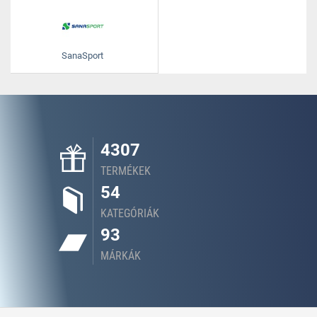
SanaSport
4307
TERMÉKEK
54
KATEGÓRIÁK
93
MÁRKÁK