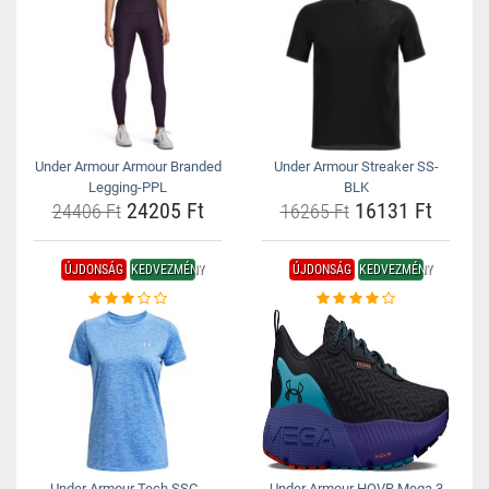
Under Armour Armour Branded
Under Armour Streaker SS-
Legging-PPL
BLK
24205 Ft
16131 Ft
24406 Ft
16265 Ft
ÚJDONSÁG
KEDVEZMÉNY
ÚJDONSÁG
KEDVEZMÉNY
Under Armour Tech SSC -
Under Armour HOVR Mega 3