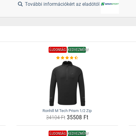
További információkért az eladótól
ÚJDONSÁG
KEDVEZMÉNY
Ronhill M Tech Prism 1/2 Zip
35508 Ft
34104 Ft
ÚJDONSÁG
KEDVEZMÉNY