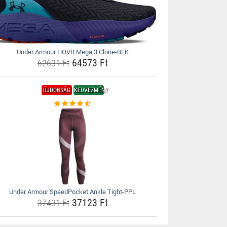
Under Armour HOVR Mega 3 Clone-BLK
64573 Ft
62631 Ft
ÚJDONSÁG
KEDVEZMÉNY
Under Armour SpeedPocket Ankle Tight-PPL
37123 Ft
37431 Ft