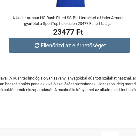
A Under Armour HG Rush Fitted SS-BLU terméket a Under Armour
gyártótól a SportTop.hu oldalon 23477 Ft - ért találja.
23477 Ft
Ellenőrizd az elérhetőséget
ógiával. A Rush technológia olyan ásványi anyagokkal dúsított szálakat használ, 
an használt hálós panelek kiváló szellőzést biztosítanak. Hosszabb ideig marad
aktériumok elszaporodását. A maximális kényelmet az alkalmazott technológiák 