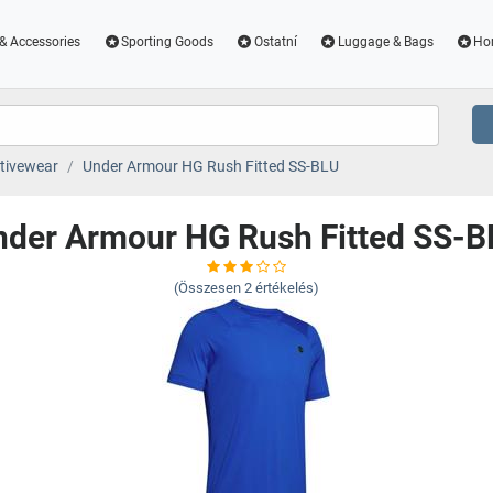
& Accessories
Sporting Goods
Ostatní
Luggage & Bags
Ho
tivewear
Under Armour HG Rush Fitted SS-BLU
nder Armour HG Rush Fitted SS-B
(Összesen
2
értékelés)