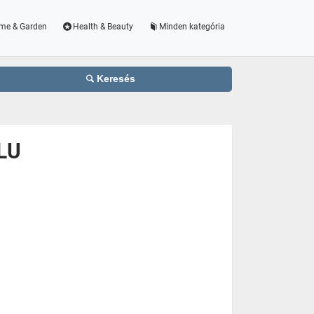
me & Garden
Health & Beauty
Minden kategória
Keresés
LU