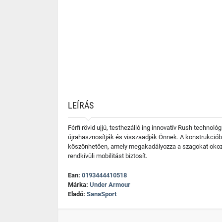
LEÍRÁS
Férfi rövid ujjú, testhezálló ing innovatív Rush technol
újrahasznosítják és visszaadják Önnek. A konstrukciób
köszönhetően, amely megakadályozza a szagokat okozó b
rendkívüli mobilitást biztosít.
Ean:
0193444410518
Márka:
Under Armour
Eladó:
SanaSport