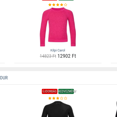
Kilpi Carol
12902 Ft
14823 Ft
MOUR
ÚJDONSÁG
KEDVEZMÉNY