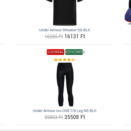
Under Armour Streaker SS-BLK
16131 Ft
16265 Ft
ÚJDONSÁG
KEDVEZMÉNY
Under Armour Iso Chill 7/8 Leg NS-BLK
35508 Ft
35803 Ft