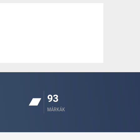
93
MÁRKÁK