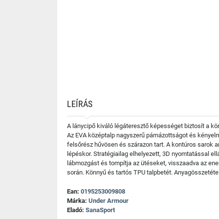
LEÍRÁS
A lánycipő kiváló légáteresztő képességet biztosít a k
Az EVA középtalp nagyszerű párnázottságot és kényelme
felsőrész hűvösen és szárazon tart. A kontúros sarok an
lépéskor. Stratégiailag elhelyezett, 3D nyomtatással e
lábmozgást és tompítja az ütéseket, visszaadva az ener
során. Könnyű és tartós TPU talpbetét. Anyagösszetéte
Ean:
0195253009808
Márka:
Under Armour
Eladó:
SanaSport