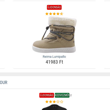
ÚJDONSÁG
Reima Lumipallo
41983 Ft
MOUR
ÚJDONSÁG
KEDVEZMÉNY