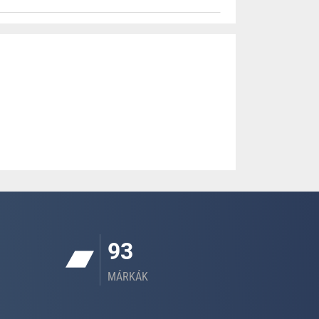
93
MÁRKÁK