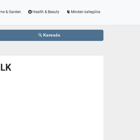
me & Garden
Health & Beauty
Minden kategória
Keresés
BLK