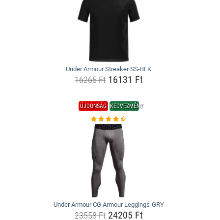
Under Armour Streaker SS-BLK
16131 Ft
16265 Ft
ÚJDONSÁG
KEDVEZMÉNY
Under Armour CG Armour Leggings-GRY
24205 Ft
23558 Ft