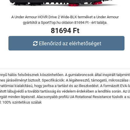
A Under Armour HOVR Drive 2 Wide-BLK terméket a Under Armour
gyártótól a SportTop.hu oldalon 81694 Ft - ért találja.
81694 Ft
Ellenőrizd az elérhetőséget
önnyű hálós felsőrésznek köszönhetően. A gumiabroncsok által inspirált talpmint
s járásélményt biztosít. Specifikációk: A légáteresztő, támogató, mikroszálas
atómiai kialakítású, hogy javítsa a tartást és az illeszkedést. A formázott EVA-
llátott lábujjvédő a további tartósság és védelem érdekében a lendítés során. Az
giát minden lépésnél. Alacsonyabb profilú UA Rotational Resistance tüskék a sz
l: 100% szintetikus szálak