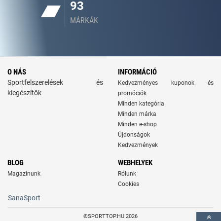
93
MÁRKÁK
O NÁS
INFORMÁCIÓ
Sportfelszerelések és
Kedvezményes kuponok és
kiegészítők
promóciók
Minden kategória
Minden márka
Minden e-shop
Újdonságok
Kedvezmények
BLOG
WEBHELYEK
Magazinunk
Rólunk
Cookies
SanaSport
©SPORTTOP.HU 2026