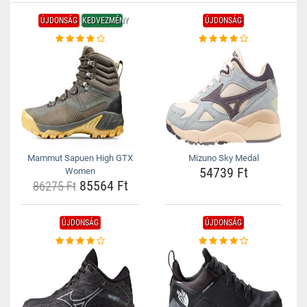
ÚJDONSÁG
KEDVEZMÉNY
ÚJDONSÁG
Mammut Sapuen High GTX
Mizuno Sky Medal
54739 Ft
Women
85564 Ft
86275 Ft
ÚJDONSÁG
ÚJDONSÁG