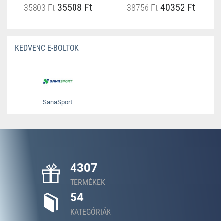
35508 Ft
40352 Ft
35803 Ft
38756 Ft
KEDVENC E-BOLTOK
SanaSport
4307
TERMÉKEK
54
KATEGÓRIÁK