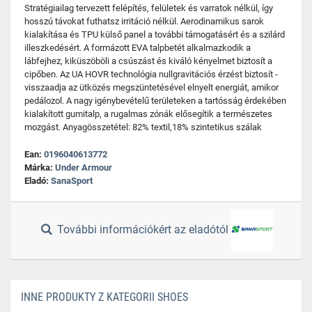
Stratégiailag tervezett felépítés, felületek és varratok nélkül, így
hosszú távokat futhatsz irritáció nélkül. Aerodinamikus sarok
kialakítása és TPU külső panel a további támogatásért és a szilárd
illeszkedésért. A formázott EVA talpbetét alkalmazkodik a
lábfejhez, kiküszöböli a csúszást és kiváló kényelmet biztosít a
cipőben. Az UA HOVR technológia nullgravitációs érzést biztosít -
visszaadja az ütközés megszüntetésével elnyelt energiát, amikor
pedálozol. A nagy igénybevételű területeken a tartósság érdekében
kialakított gumitalp, a rugalmas zónák elősegítik a természetes
mozgást. Anyagösszetétel: 82% textil,18% szintetikus szálak
Ean:
0196040613772
Márka:
Under Armour
Eladó:
SanaSport
További információkért az eladótól
INNE PRODUKTY Z KATEGORII SHOES