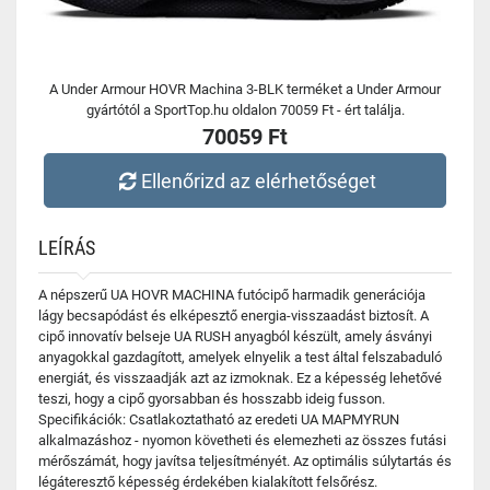
A Under Armour HOVR Machina 3-BLK terméket a Under Armour
gyártótól a SportTop.hu oldalon 70059 Ft - ért találja.
70059 Ft
Ellenőrizd az elérhetőséget
LEÍRÁS
A népszerű UA HOVR MACHINA futócipő harmadik generációja
lágy becsapódást és elképesztő energia-visszaadást biztosít. A
cipő innovatív belseje UA RUSH anyagból készült, amely ásványi
anyagokkal gazdagított, amelyek elnyelik a test által felszabaduló
energiát, és visszaadják azt az izmoknak. Ez a képesség lehetővé
teszi, hogy a cipő gyorsabban és hosszabb ideig fusson.
Specifikációk: Csatlakoztatható az eredeti UA MAPMYRUN
alkalmazáshoz - nyomon követheti és elemezheti az összes futási
mérőszámát, hogy javítsa teljesítményét. Az optimális súlytartás és
légáteresztő képesség érdekében kialakított felsőrész.