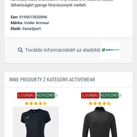
láthatóságért gyenge fényviszonyok mellett.
Ean:
0194513532896
Márka:
Under Armour
Eladó:
SanaSport
További információkért az eladótól
INNE PRODUKTY Z KATEGORII ACTIVEWEAR
ÚJDONSÁG
KEDVEZMÉNY
ÚJDONSÁG
KEDVEZMÉNY