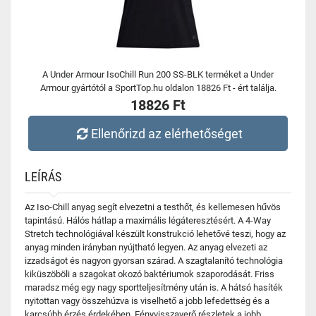
A Under Armour IsoChill Run 200 SS-BLK terméket a Under
Armour gyártótól a SportTop.hu oldalon 18826 Ft - ért találja.
18826 Ft
Ellenőrizd az elérhetőséget
LEÍRÁS
Az Iso-Chill anyag segít elvezetni a testhőt, és kellemesen hűvös
tapintású. Hálós hátlap a maximális légáteresztésért. A 4-Way
Stretch technológiával készült konstrukció lehetővé teszi, hogy az
anyag minden irányban nyújtható legyen. Az anyag elvezeti az
izzadságot és nagyon gyorsan szárad. A szagtalanító technológia
kiküszöböli a szagokat okozó baktériumok szaporodását. Friss
maradsz még egy nagy sportteljesítmény után is. A hátsó hasíték
nyitottan vagy összehúzva is viselhető a jobb lefedettség és a
karcsúbb érzés érdekében. Fényvisszaverő részletek a jobb