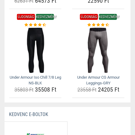
64573 Ft
22590 Ft
62631 Ft
ÚJDONSÁG
KEDVEZMÉNY
ÚJDONSÁG
KEDVEZMÉNY
Under Armour Iso Chill 7/8 Leg
Under Armour CG Armour
NS-BLK
Leggings-GRY
35508 Ft
24205 Ft
35803 Ft
23558 Ft
KEDVENC E-BOLTOK