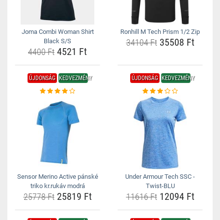
Joma Combi Woman Shirt
Ronhill M Tech Prism 1/2 Zip
35508 Ft
Black S/S
34104 Ft
4521 Ft
4400 Ft
ÚJDONSÁG
KEDVEZMÉNY
ÚJDONSÁG
KEDVEZMÉNY
Sensor Merino Active pánské
Under Armour Tech SSC -
triko kr.rukáv modrá
Twist-BLU
25819 Ft
12094 Ft
25778 Ft
11616 Ft