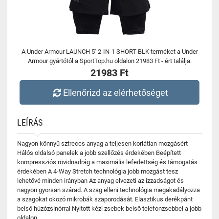
A Under Armour LAUNCH 5'' 2-IN-1 SHORT-BLK terméket a Under
Armour gyártótól a SportTop.hu oldalon 21983 Ft - ért találja.
21983 Ft
Ellenőrizd az elérhetőséget
LEÍRÁS
Nagyon könnyű sztreccs anyag a teljesen korlátlan mozgásért
Hálós oldalsó panelek a jobb szellőzés érdekében Beépített
kompressziós rövidnadrág a maximális lefedettség és támogatás
érdekében A 4-Way Stretch technológia jobb mozgást tesz
lehetővé minden irányban Az anyag elvezeti az izzadságot és
nagyon gyorsan szárad. A szag elleni technológia megakadályozza
a szagokat okozó mikrobák szaporodását. Elasztikus derékpánt
belső húzózsinórral Nyitott kézi zsebek belső telefonzsebbel a jobb
oldalon