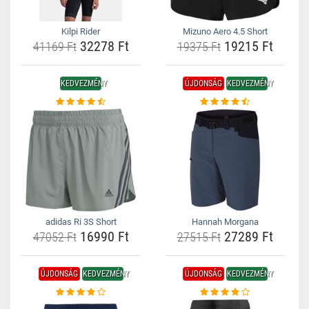
Kilpi Rider
Mizuno Aero 4.5 Short
32278 Ft
19215 Ft
41169 Ft
19375 Ft
KEDVEZMÉNY
ÚJDONSÁG
KEDVEZMÉNY
adidas Ri 3S Short
Hannah Morgana
16990 Ft
27289 Ft
47052 Ft
27515 Ft
ÚJDONSÁG
KEDVEZMÉNY
ÚJDONSÁG
KEDVEZMÉNY