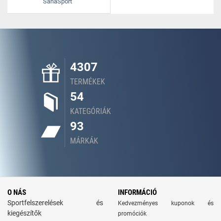
SanaSport
4307
TERMÉKEK
54
KATEGÓRIÁK
93
MÁRKÁK
O NÁS
INFORMÁCIÓ
Sportfelszerelések és
Kedvezményes kuponok és
kiegészítők
promóciók