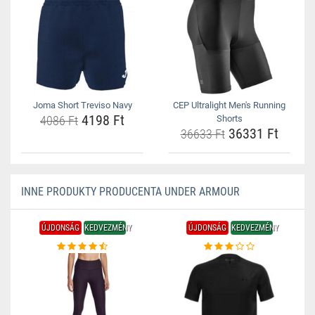
Joma Short Treviso Navy
CEP Ultralight Men's Running
4198 Ft
4086 Ft
Shorts
36331 Ft
36633 Ft
INNE PRODUKTY PRODUCENTA UNDER ARMOUR
ÚJDONSÁG
KEDVEZMÉNY
ÚJDONSÁG
KEDVEZMÉNY