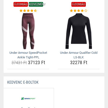
ÚJDONSÁG
KEDVEZMÉNY
ÚJDONSÁG
Under Armour SpeedPocket
Under Armour Qualifier Cold
Ankle Tight-PPL
LS-BLK
37123 Ft
32278 Ft
37431 Ft
KEDVENC E-BOLTOK