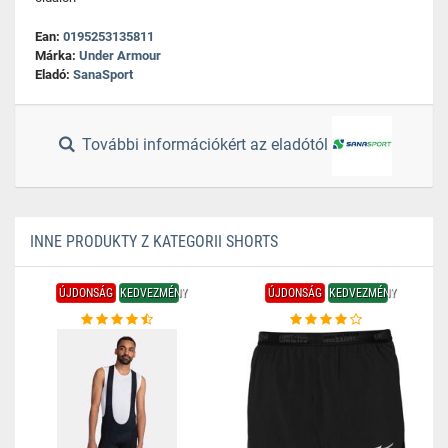
Ean:
0195253135811
Márka:
Under Armour
Eladó:
SanaSport
További információkért az eladótól
INNE PRODUKTY Z KATEGORII SHORTS
ÚJDONSÁG
KEDVEZMÉNY
ÚJDONSÁG
KEDVEZMÉNY