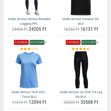
Under Armour Armour Branded
Under Armour Streaker SS-
Legging-PPL
BLK
24205 Ft
16131 Ft
24406 Ft
16265 Ft
ÚJDONSÁG
KEDVEZMÉNY
ÚJDONSÁG
KEDVEZMÉNY
Under Armour Tech SSC -
Under Armour Iso Chill 7/8 Leg
Twist-BLU
NS-BLK
12094 Ft
35508 Ft
11616 Ft
35803 Ft